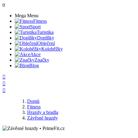
0
Mega Menu
Fitness
Sport
Turistika
Doplňky
Oblečení
Koloběžky
Akce
Značky
Blog



Domů
Fitness
Hrazdy a bradla
Závěsné hrazdy