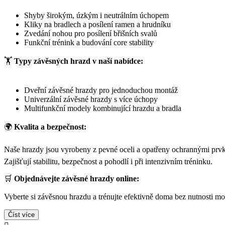
Shyby širokým, úzkým i neutrálním úchopem
Kliky na bradlech a posílení ramen a hrudníku
Zvedání nohou pro posílení břišních svalů
Funkční trénink a budování core stability
🏋️
Typy závěsných hrazd v naší nabídce:
Dveřní závěsné hrazdy pro jednoduchou montáž
Univerzální závěsné hrazdy s více úchopy
Multifunkční modely kombinující hrazdu a bradla
🌍
Kvalita a bezpečnost:
Naše hrazdy jsou vyrobeny z pevné oceli a opatřeny ochrannými prvk
Zajišťují stabilitu, bezpečnost a pohodlí i při intenzivním tréninku.
🛒
Objednávejte závěsné hrazdy online:
Vyberte si závěsnou hrazdu a trénujte efektivně doma bez nutnosti m
Číst více