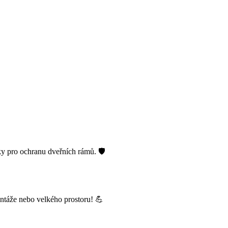
y pro ochranu dveřních rámů. 🛡️
ontáže nebo velkého prostoru! 💪