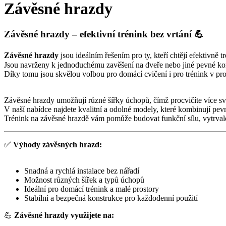
Závěsné hrazdy
Závěsné hrazdy – efektivní trénink bez vrtání 💪
Závěsné hrazdy
jsou ideálním řešením pro ty, kteří chtějí efektivně t
Jsou navrženy k jednoduchému zavěšení na dveře nebo jiné pevné kons
Díky tomu jsou skvělou volbou pro domácí cvičení i pro trénink v pro
Závěsné hrazdy umožňují různé šířky úchopů, čímž procvičíte více sva
V naší nabídce najdete kvalitní a odolné modely, které kombinují pevn
Trénink na závěsné hrazdě vám pomůže budovat funkční sílu, vytrvalos
✅
Výhody závěsných hrazd:
Snadná a rychlá instalace bez nářadí
Možnost různých šířek a typů úchopů
Ideální pro domácí trénink a malé prostory
Stabilní a bezpečná konstrukce pro každodenní použití
💪
Závěsné hrazdy využijete na: