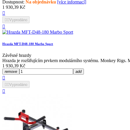
Dostupnost:
Na objednávku
[více informací]
Cena
1 930,39 Kč



Vyprodáno

Hrazda MFT-D48-180 Marbo Sport
Závěsné hrazdy
Hrazda je rozšiřujícím prvkem modulárního systému. Monkey Rigs. MF
Cena
1 930,39 Kč
remove
add



Vyprodáno
