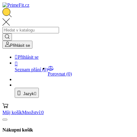
Přihlásit se

Přihlásit se


Seznam přání
(0)
Porovnat
(0)

Jazyk

Můj košík
Množství:
0
Nákupní košík