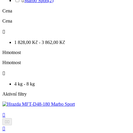

Marbo Sport
(2)
Cena
Cena

1 828,00 Kč - 3 862,00 Kč
Hmotnost
Hmotnost

4 kg - 8 kg
Aktivní filtry



