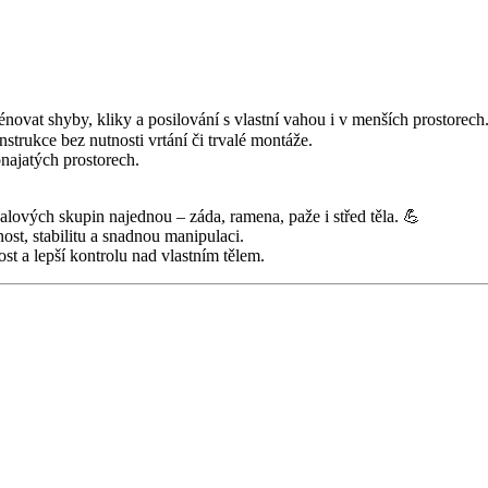
rénovat shyby, kliky a posilování s vlastní vahou i v menších prostorech. 
trukce bez nutnosti vrtání či trvalé montáže.
najatých prostorech.
lových skupin najednou – záda, ramena, paže i střed těla. 💪
ost, stabilitu a snadnou manipulaci.
t a lepší kontrolu nad vlastním tělem.