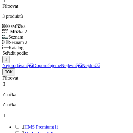

Filtrovat
3 produktů
Mřížka
Mřížka 2
Seznam
Seznam 2
Katalog
Seřadit podle:

Nejprodávanější
Doporučujeme
Nejlevnější
Nejdražší

OK
Filtrovat

Značka
Značka


HMS Premium
(1)