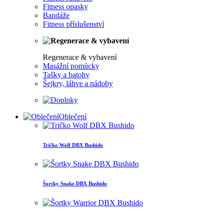
Fitness opasky
Bandáže
Fitness příslušenství
Regenerace & vybavení
Masážní pomůcky
Tašky a batohy
Šejkry, láhve a nádoby
Oblečení
Tričko Wolf DBX Bushido
Šortky Snake DBX Bushido