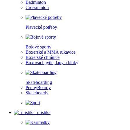
Badminton
Crossminton
Plavecké potřeby
Bojové sporty
Boxerské a MMA rukavice
Boxerské chrániče
Boxovací pytle, lapy a bloky
Skateboarding
PennyBoardy
Skateboardy
Turistika