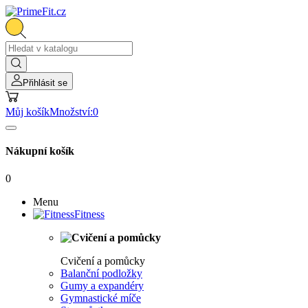
Přihlásit se
Můj košík
Množství:
0
Nákupní košík
0
Menu
Fitness
Cvičení a pomůcky
Balanční podložky
Gumy a expandéry
Gymnastické míče