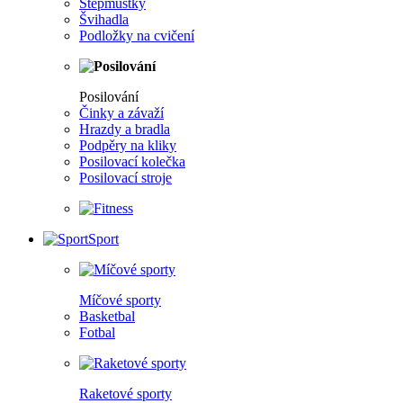
Stepmůstky
Švihadla
Podložky na cvičení
Posilování
Činky a závaží
Hrazdy a bradla
Podpěry na kliky
Posilovací kolečka
Posilovací stroje
Sport
Míčové sporty
Basketbal
Fotbal
Raketové sporty