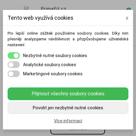
0

Tento web využívá cookies
x
Pro lepší online zážitek používáme soubory cookies. Díky nim
přesněji analyzujeme návštěvnost a přizpůsobujeme uživatelská
nastavení.
Nezbytně nutné soubory cookies
Analytické soubory cookies
Marketingové soubory cookies
Činkové sety
Činkové sety sú ideálnou voľbou pre
všetkých, ktorí chcú mať univerzálne a
Přijmout všechny soubory cookies
flexibilné vybavenie pre silový tréning. 🏋️‍♂️
S činkovými setmi môžete jednoducho
prispôsobiť záťaž podľa svojej aktuálnej
Povolit jen nezbytně nutné cookies
formy, tréningových cieľov alebo
konkrétneho typu cvičenia. 💪
Více informací
Či už trénujete na budovanie svalovej
Číst více
hmoty, zlepšenie sily alebo zvyšovanie
kondície, kvalitný činkový set vám umožní