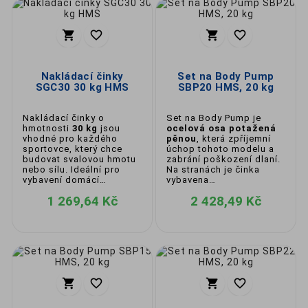




Nakládací činky
Set na Body Pump
SGC30 30 kg HMS
SBP20 HMS, 20 kg
Nakládací činky o
Set na Body Pump je
hmotnosti
30 kg
jsou
ocelová osa potažená
vhodné pro každého
pěnou
, která zpříjemní
sportovce, který chce
úchop tohoto modelu a
budovat svalovou hmotu
zabrání poškození dlaní.
nebo sílu. Ideální pro
Na stranách je činka
vybavení domácí
vybavena
posilovny.
bezpečnostními uzávěry.
1 269,64 Kč
2 428,49 Kč



