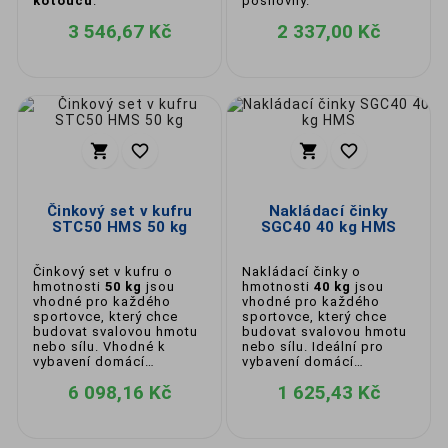
kotoučů
.
posilovny.
3 546,67 Kč
2 337,00 Kč




Činkový set v kufru
Nakládací činky
STC50 HMS 50 kg
SGC40 40 kg HMS
Činkový set v kufru o
Nakládací činky o
hmotnosti
50 kg
jsou
hmotnosti
40 kg
jsou
vhodné pro každého
vhodné pro každého
sportovce, který chce
sportovce, který chce
budovat svalovou hmotu
budovat svalovou hmotu
nebo sílu. Vhodné k
nebo sílu. Ideální pro
vybavení domácí
vybavení domácí
posilovny.
posilovny.
6 098,16 Kč
1 625,43 Kč