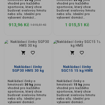
vhodné pro každého
vhodné pro každého
sportovce, který chce
Vhodné na domáci aj profesionálny
sportovce, který chce
budovat svalovou hmotu
budovat svalovou hmotu
tréning
nebo sílu. Ideální pro
nebo sílu. Ideální pro
vybavení domácí
vybavení domácí
posilovny.
posilovny.
🎯
Činkové sety využijete na:
913,96 Kč
1 015,51 Kč
1 015,51 Kč
Silový tréning a budovanie svalov
Kondičné a funkčné cvičenia
Rehabilitačné a stabilizačné tréningy




Tvarovanie postavy a spaľovanie
tukov
Nakládací činky
Nakládací činky
SGP30 HMS 30 kg
SGC15 15 kg HMS
🏋️
Obsah činkových setov:
Nakládací činky o
Nakládací činky o
Jednoručné alebo obojručné tyče
hmotnosti
30 kg
jsou
hmotnosti
15 kg
jsou
vhodné pro každého
vhodné pro každého
Sady závaží rôznych hmotností
sportovce, který chce
sportovce, který chce
budovat svalovou hmotu
budovat svalovou hmotu
nebo sílu. Ideální pro
nebo sílu. Ideální pro
Bezpečnostné zámky alebo svorky
vybavení domácí
vybavení domácí