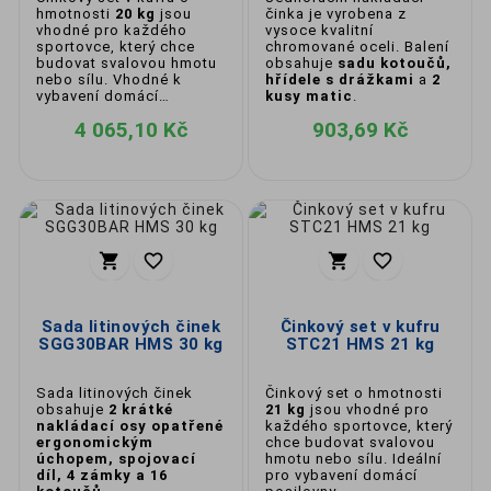
hmotnosti
20 kg
jsou
činka je vyrobena z
vhodné pro každého
vysoce kvalitní
sportovce, který chce
chromované oceli. Balení
budovat svalovou hmotu
obsahuje
sadu kotoučů,
nebo sílu. Vhodné k
hřídele s drážkami
a
2
vybavení domácí
kusy matic
.
posilovny.
4 065,10 Kč
903,69 Kč




Sada litinových činek
Činkový set v kufru
SGG30BAR HMS 30 kg
STC21 HMS 21 kg
Sada litinových činek
Činkový set o hmotnosti
obsahuje
2 krátké
21 kg
jsou vhodné pro
nakládací osy opatřené
každého sportovce, který
ergonomickým
chce budovat svalovou
úchopem, spojovací
hmotu nebo sílu. Ideální
díl, 4 zámky a 16
pro vybavení domácí