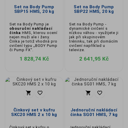
Set na Body Pump
Set na Body Pump
SBP15 HMS, 20 kg
SBP22 HMS, 20 kg
Set na Body Pump je
Set na Body Pump -
obouruční nakládací
dynamické cvičení s
činka
HMS, kterou ocení
nízkou váhou - využijete ji
nejen muži ale i ženy.
jak při skupinovém
Činka je totiž vhodná pro
tréninku, tak při domácím
cvičení typu „BODY Pump
cvičení například u
či Pump FX“.
televize.
1 828,74 Kč
2 641,95 Kč




Činkový set v kufru
Jednoruční nakládací
SKC20 HMS 2 x 10 kg
činka SG01 HMS, 7 kg
Činkový set v kufru o
Jednoruční nakládací