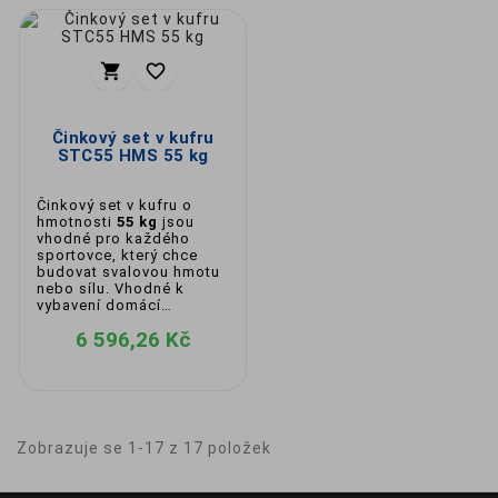


Činkový set v kufru
STC55 HMS 55 kg
Činkový set v kufru o
hmotnosti
55 kg
jsou
vhodné pro každého
sportovce, který chce
budovat svalovou hmotu
nebo sílu. Vhodné k
vybavení domácí
posilovny.
6 596,26 Kč
Zobrazuje se 1-17 z 17 položek