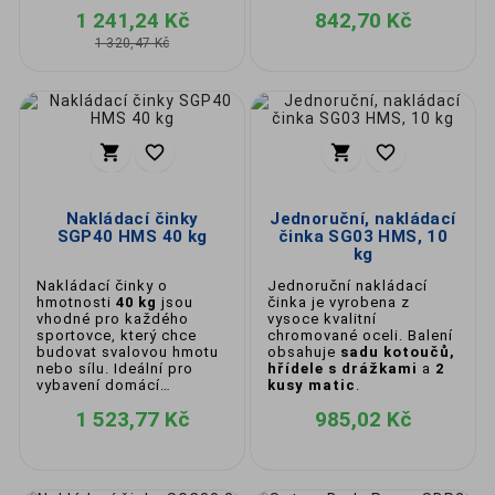
posilovny.
posilovny.
Možnosť rozšírenia o ďalšie kotúče
1 241,24 Kč
842,70 Kč
1 320,47 Kč
🌍
Kvalita a bezpečnosť:
Naše činkové sety sú vyrobené z odolných
materiálov s dôrazom na pevnosť, stabilitu




a pohodlie pri cvičení.
Bezpečné uchytenie kotúčov a
ergonomické tyče zaručujú spoľahlivý a
efektívny tréning.
Nakládací činky
Jednoruční, nakládací
SGP40 HMS 40 kg
činka SG03 HMS, 10
kg
🛒
Objednávajte činkové sety online:
Nakládací činky o
Jednoruční nakládací
hmotnosti
40 kg
jsou
činka je vyrobena z
Vyberte si činkový set, ktorý vám umožní
vhodné pro každého
vysoce kvalitní
trénovať flexibilne, bezpečne a efektívne!
sportovce, který chce
chromované oceli. Balení
Cvičte kedykoľvek a kdekoľvek – výsledky
budovat svalovou hmotu
obsahuje
sadu kotoučů,
nebo sílu. Ideální pro
na seba nenechajú dlho čakať. 💪🚀
hřídele s drážkami
a
2
vybavení domácí
kusy matic
.
posilovny.
1 523,77 Kč
985,02 Kč