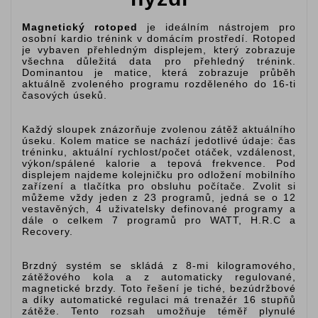
Magnetický rotoped
je ideálním nástrojem pro
osobní kardio trénink v domácím prostředí. Rotoped
je vybaven přehledným displejem, který zobrazuje
všechna důležitá data pro přehledný trénink.
Dominantou je matice, která zobrazuje průběh
aktuálně zvoleného programu rozděleného do 16-ti
časových úseků.
Každý sloupek znázorňuje zvolenou zátěž aktuálního
úseku. Kolem matice se nachází jedotlivé údaje: čas
tréninku, aktuální rychlost/počet otáček, vzdálenost,
výkon/spálené kalorie a tepová frekvence. Pod
displejem najdeme kolejničku pro odložení mobilního
zařízení a tlačítka pro obsluhu počítače. Zvolit si
můžeme vždy jeden z 23 programů, jedná se o 12
vestavěných, 4 uživatelsky definované programy a
dále o celkem 7 programů pro WATT, H.R.C a
Recovery.
Brzdný systém se skládá z 8-mi kilogramového,
zátěžového kola a z automaticky regulované,
magnetické brzdy. Toto řešení je tiché, bezúdržbové
a díky automatické regulaci má trenažér 16 stupňů
zátěže. Tento rozsah umožňuje téměř plynulé