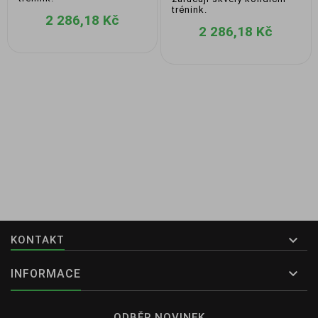
trénink.
2 286,18 Kč
2 286,18 Kč

KONTAKT

INFORMACE
ODBĚR NOVINEK