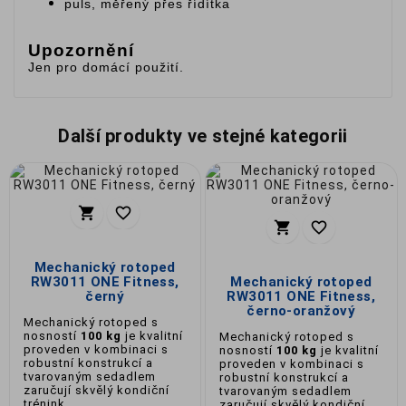
puls, měřený přes řídítka
Upozornění
Jen pro domácí použití.
Další produkty ve stejné kategorii




Mechanický rotoped
RW3011 ONE Fitness,
Mechanický rotoped
černý
RW3011 ONE Fitness,
černo-oranžový
Mechanický rotoped s
nosností
100 kg
je kvalitní
Mechanický rotoped s
proveden v kombinaci s
nosností
100 kg
je kvalitní
robustní konstrukcí a
proveden v kombinaci s
tvarovaným sedadlem
robustní konstrukcí a
zaručují skvělý kondiční
tvarovaným sedadlem
trénink.
zaručují skvělý kondiční