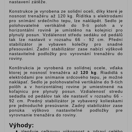
nastavení zátěže.
Konstrukce je vyrobena ze solidní oceli, díky které je
nosnost trenažéru až 120 kg. Řídítka s elektrodami
pro snímání srdečního tepu, lze naklápět. Sedlo je
polohovatelné vertikálně do 9-ti poloh a v
horizontální rovině je umístěno na kolejnici pro
plynulý posun. Vzdálenost středu sedáku od pedálů
tak lze nastavit v rozsahu 66 - 92 cm. Přední
stabilizátor je vybaven kolečky pro snadné
přesouvání. Zadní stabilizátor zase nabízí výškově
nastavitelné podložky pro vyrovnání trenažéru do
roviny.
Konštrukcia je vyrobená zo solídnej ocele, vďaka
ktorej je nosnosť trenažéra až
120 kg
. Riadidlá s
elektródami pre snímanie srdcového tepu, je možné
naklápať. Sedlo je polohovateľné vertikálne do 9-tich
polôh a v horizontálnej rovine je umiestnené na
koľajnicu pre plynulý posun. Vzdialenosť stredu
sedadla od pedálov tak ide nastaviť v rozsahu 66 -
92 cm. Predný stabilizátor je vybavený kolieskami
pre jednoduché presúvanie. Zadný stabilizátor zase
ponúka výškovo nastaviteľné podložky pre
vyrovnanie trenažéra do roviny.
Výhody:
zlepšuje celkovou výkonnost a zdraví celého