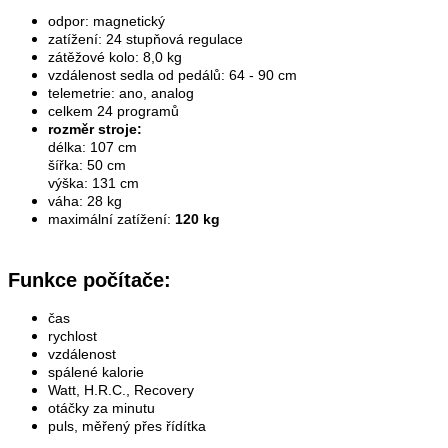
odpor: magnetický
zatížení: 24 stupňová regulace
zátěžové kolo: 8,0 kg
vzdálenost sedla od pedálů: 64 - 90 cm
telemetrie: ano, analog
celkem 24 programů
rozměr stroje:
délka: 107 cm
šířka: 50 cm
výška: 131 cm
váha: 28 kg
maximální zatížení:
120 kg
Funkce počítače:
čas
rychlost
vzdálenost
spálené kalorie
Watt, H.R.C., Recovery
otáčky za minutu
puls, měřený přes řídítka