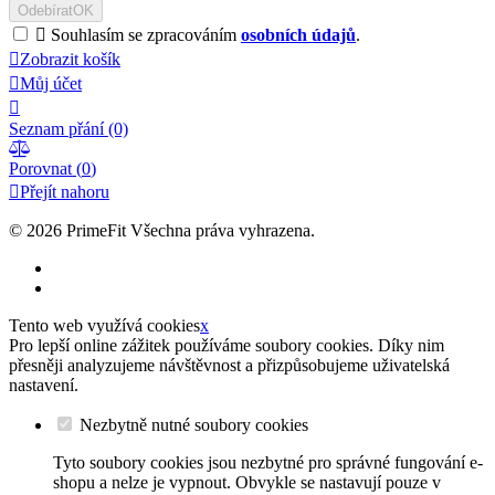
Odebírat
OK

Souhlasím se zpracováním
osobních údajů
.

Zobrazit košík

Můj účet

Seznam přání
(0)

Porovnat (
0
)

Přejít nahoru
© 2026
PrimeFit Všechna práva vyhrazena.
Tento web využívá cookies
x
Pro lepší online zážitek používáme soubory cookies. Díky nim
přesněji analyzujeme návštěvnost a přizpůsobujeme uživatelská
nastavení.
Nezbytně nutné soubory cookies
Tyto soubory cookies jsou nezbytné pro správné fungování e-
shopu a nelze je vypnout. Obvykle se nastavují pouze v