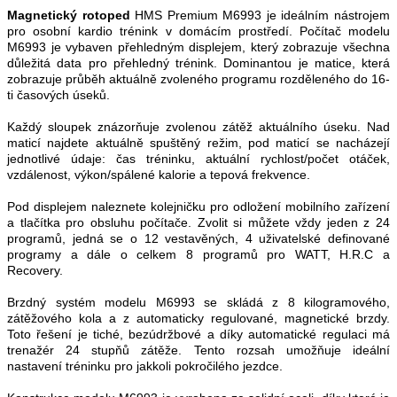
Magnetický rotoped
HMS Premium M6993 je ideálním nástrojem
pro osobní kardio trénink v domácím prostředí. Počítač modelu
M6993 je vybaven přehledným displejem, který zobrazuje všechna
důležitá data pro přehledný trénink. Dominantou je matice, která
zobrazuje průběh aktuálně zvoleného programu rozděleného do 16-
ti časových úseků.
Každý sloupek znázorňuje zvolenou zátěž aktuálního úseku. Nad
maticí najdete aktuálně spuštěný režim, pod maticí se nacházejí
jednotlivé údaje: čas tréninku, aktuální rychlost/počet otáček,
vzdálenost, výkon/spálené kalorie a tepová frekvence.
Pod displejem naleznete kolejničku pro odložení mobilního zařízení
a tlačítka pro obsluhu počítače. Zvolit si můžete vždy jeden z 24
programů, jedná se o 12 vestavěných, 4 uživatelské definované
programy a dále o celkem 8 programů pro WATT, H.R.C a
Recovery.
Brzdný systém modelu M6993 se skládá z 8 kilogramového,
zátěžového kola a z automaticky regulované, magnetické brzdy.
Toto řešení je tiché, bezúdržbové a díky automatické regulaci má
trenažér 24 stupňů zátěže. Tento rozsah umožňuje ideální
nastavení tréninku pro jakkoli pokročilého jezdce.