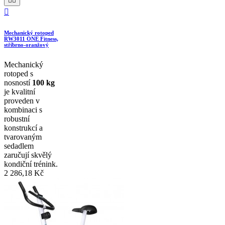



Mechanický rotoped
RW3011 ONE Fitness,
stříbrno-oranžový
Mechanický
rotoped s
nosností
100 kg
je kvalitní
proveden v
kombinaci s
robustní
konstrukcí a
tvarovaným
sedadlem
zaručují skvělý
kondiční trénink.
2 286,18 Kč