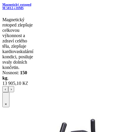
Magnetický rotoped
M 5812-i HMS
Magnetický
rotoped zlepšuje
celkovou
výkonnost a
zdraví celého
těla, zlepšuje
kardiovaskulární
kondici, posiluje
svaly dolních
končetin.
Nosnost:
150
kg
.
13 905,10 Kč
‹
›
×