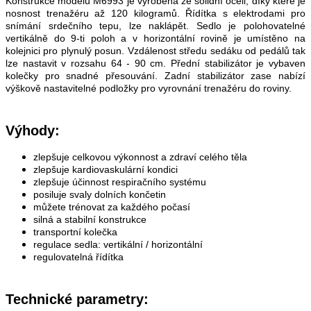
Konstrukce modelu M6993 je vyrobena ze solidní oceli, díky které je
nosnost trenažéru až 120 kilogramů. Řídítka s elektrodami pro
snímání srdečního tepu, lze naklápět. Sedlo je polohovatelné
vertikálně do 9-ti poloh a v horizontální rovině je umístěno na
kolejnici pro plynulý posun. Vzdálenost středu sedáku od pedálů tak
lze nastavit v rozsahu 64 - 90 cm. Přední stabilizátor je vybaven
kolečky pro snadné přesouvání. Zadní stabilizátor zase nabízí
výškově nastavitelné podložky pro vyrovnání trenažéru do roviny.
Výhody:
zlepšuje celkovou výkonnost a zdraví celého těla
zlepšuje kardiovaskulární kondici
zlepšuje účinnost respiračního systému
posiluje svaly dolních končetin
můžete trénovat za každého počasí
silná a stabilní konstrukce
transportní kolečka
regulace sedla: vertikální / horizontální
regulovatelná řídítka
Technické parametry: