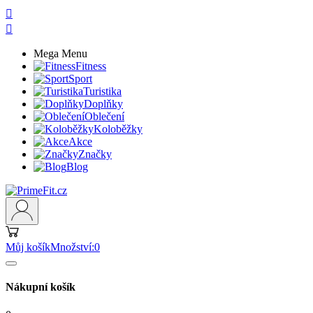


Mega Menu
Fitness
Sport
Turistika
Doplňky
Oblečení
Koloběžky
Akce
Značky
Blog
Můj košík
Množství:
0
Nákupní košík