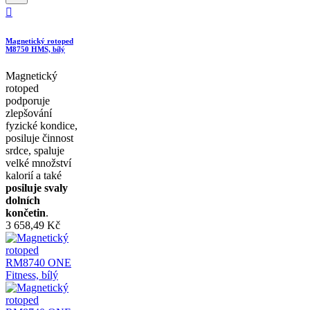

Magnetický rotoped
M8750 HMS, bílý
Magnetický
rotoped
podporuje
zlepšování
fyzické kondice,
posiluje činnost
srdce, spaluje
velké množství
kalorií a také
posiluje svaly
dolních
končetin
.
3 658,49 Kč