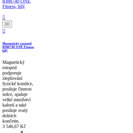




Magnetický rotoped
RM8740 ONE Fitness,
bílý
Magnetický
rotoped
podporuje
zlepšování
fyzické kondice,
posiluje činnost
srdce, spaluje
velké množství
kalorií a také
posiluje svaly
dolních
končetin.
3 546,67 Kč