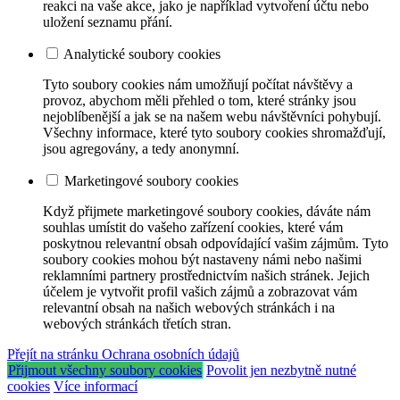
reakci na vaše akce, jako je například vytvoření účtu nebo
uložení seznamu přání.
Analytické soubory cookies
Tyto soubory cookies nám umožňují počítat návštěvy a
provoz, abychom měli přehled o tom, které stránky jsou
nejoblíbenější a jak se na našem webu návštěvníci pohybují.
Všechny informace, které tyto soubory cookies shromažďují,
jsou agregovány, a tedy anonymní.
Marketingové soubory cookies
Když přijmete marketingové soubory cookies, dáváte nám
souhlas umístit do vašeho zařízení cookies, které vám
poskytnou relevantní obsah odpovídající vašim zájmům. Tyto
soubory cookies mohou být nastaveny námi nebo našimi
reklamními partnery prostřednictvím našich stránek. Jejich
účelem je vytvořit profil vašich zájmů a zobrazovat vám
relevantní obsah na našich webových stránkách i na
webových stránkách třetích stran.
Přejít na stránku Ochrana osobních údajů
Přijmout všechny soubory cookies
Povolit jen nezbytně nutné
cookies
Více informací