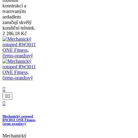
robustní
konstrukcí a
tvarovaným
sedadlem
zaručují skvělý
kondiční trénink.
2 286,18 Kč




Mechanický rotoped
RW3011 ONE Fitness,
černo-oranžový
Mechanický