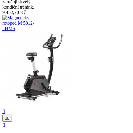
zaručují skvělý
kondiční trénink.
9 452,70 Kč



