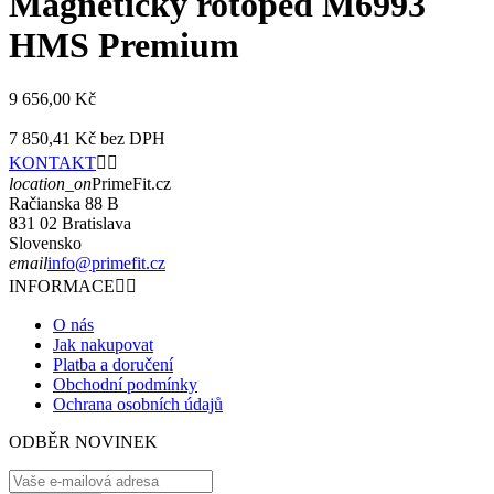
Magnetický rotoped M6993
HMS Premium
9 656,00 Kč
7 850,41 Kč
bez DPH
KONTAKT


location_on
PrimeFit.cz
Račianska 88 B
831 02 Bratislava
Slovensko
email
info@primefit.cz
INFORMACE


O nás
Jak nakupovat
Platba a doručení
Obchodní podmínky
Ochrana osobních údajů
ODBĚR NOVINEK