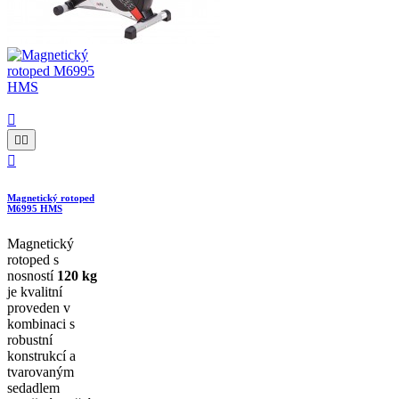




Magnetický rotoped
M6995 HMS
Magnetický
rotoped s
nosností
120 kg
je kvalitní
proveden v
kombinaci s
robustní
konstrukcí a
tvarovaným
sedadlem