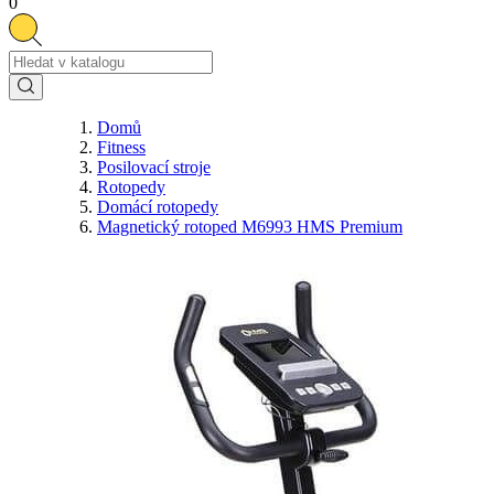
0
Domů
Fitness
Posilovací stroje
Rotopedy
Domácí rotopedy
Magnetický rotoped M6993 HMS Premium