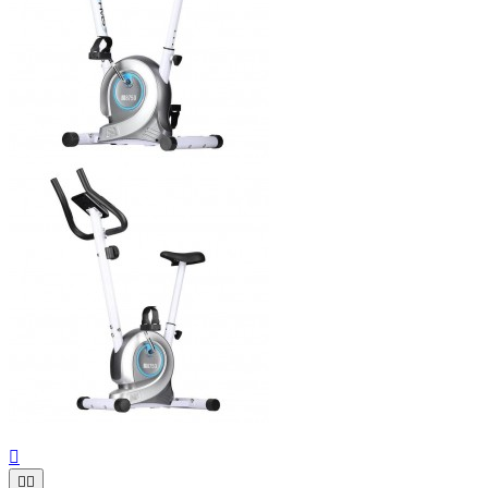


