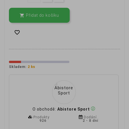

Přidat do košíku

2 ks
Skladem:
O obchodě:
Abistore Sport
Produkty
Dodání
926
2 - 8 dní