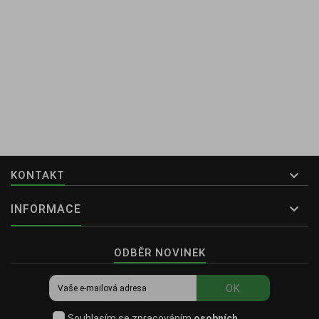

KONTAKT

INFORMACE
ODBĚR NOVINEK
OK
Souhlasím se zpracováním
osobních