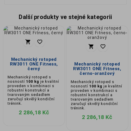
Další produkty ve stejné kategorii




Mechanický rotoped
RW3011 ONE Fitness,
Mechanický rotoped
černý
RW3011 ONE Fitness,
černo-oranžový
Mechanický rotoped s
nosností
100 kg
je kvalitní
Mechanický rotoped s
proveden v kombinaci s
nosností
100 kg
je kvalitní
robustní konstrukcí a
proveden v kombinaci s
tvarovaným sedadlem
robustní konstrukcí a
zaručují skvělý kondiční
tvarovaným sedadlem
trénink.
zaručují skvělý kondiční
trénink.
2 286,18 Kč
2 286,18 Kč