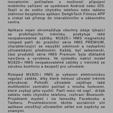
inovativním počítačem s možností připojení
mobilního zařízení se systémem Android nebo iOS.
Stačí si do svého chytrého telefonu nebo tabletu
stáhnout bezplatnou aplikaci DelighTech Fitness APP
a získat tak přístup do interaktivního a zábavného
centra.
Aplikace nejen shromažďuje všechny údaje týkající
se probíhajícího tréninku, poskytuje také
neopakovatelné zážitky. M1820-i HMS magnetický
rotoped patří do prestižní série HMS PREMIUM,
charakterizující se nejvyšší odolností a nejlepšími
uživatelskými přednostmi. Každá, byť sebemenší,
část produktů série HMS Premium byla důkladně
navržena a vyrobena. Ve výsledku nabízí model
M1820-i HMS neopakovatelné zážitky z tréninků se
zárukou komfortu a bezpečí pro uživatele.
Rotoped M1820-i HMS je vybaven elektronickou
regulací zátěže, díky které nemusí uživatel trénink
přerušovat. Pohodlí uživatele zajišťuje také
multifunkční centrální počítač s mnoha funkcemi,
které zvyšují jeho využití. Patří mezi ně např.: držák
tabletu nebo chytrého telefonu, rozhraní Bluetooth.
Projektanti mysleli i na fanoušky Facebooku a
Twitteru. Prostřednictvím těchto sociálních sítí
aplikace umožňují uživatelům sdílet své úspěchy se
známými.