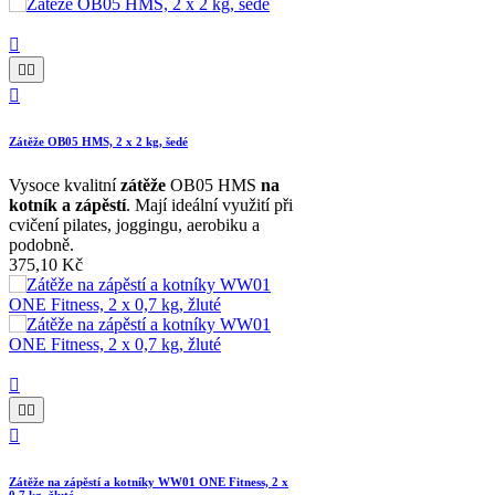




Zátěže OB05 HMS, 2 x 2 kg, šedé
Vysoce kvalitní
zátěže
OB05 HMS
na
kotník a zápěstí
. Mají ideální využití při
cvičení pilates, joggingu, aerobiku a
podobně.
375,10 Kč




Zátěže na zápěstí a kotníky WW01 ONE Fitness, 2 x