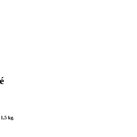
é
 1,5 kg
.