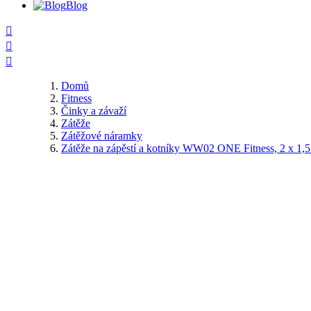
Blog



Domů
Fitness
Činky a závaží
Zátěže
Zátěžové náramky
Zátěže na zápěstí a kotníky WW02 ONE Fitness, 2 x 1,5