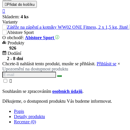

Přidat do košíku

Skladem:
4 ks
Varianty
O obchodě:
Abistore Sport
Produkty
926
Dodání
2 - 8 dní
Chcete-li nahlásit tento produkt, musíte se přihlásit.
Přihlásit se
×
Upozornění na dostupnost produktu

Souhlasím se zpracováním
osobních údajů
.
Děkujeme, o dostupnosti produktu Vás budeme informovat.
Popis
Detaily produktu
Recenze (0)