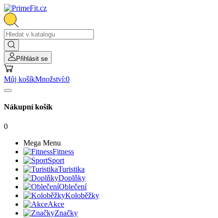
Přihlásit se
Můj košík
Množství:
0
Nákupní košík
0
Mega Menu
Fitness
Sport
Turistika
Doplňky
Oblečení
Koloběžky
Akce
Značky