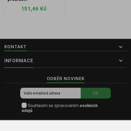
151,46 Kč

KONTAKT

INFORMACE
ODBĚR NOVINEK
OK
Souhlasím se zpracováním
osobních
údajů
.
© 2026
PrimeFit Všechna práva vyhrazena.