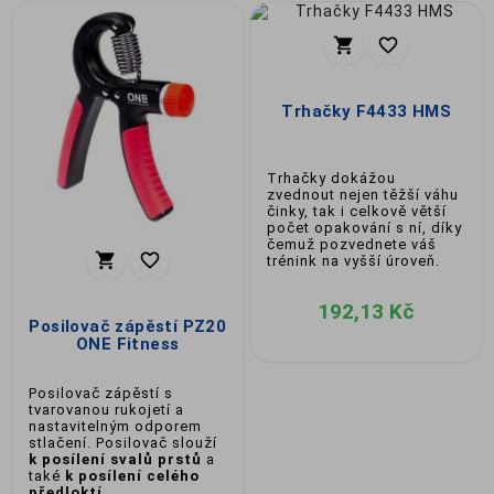


Trhačky F4433 HMS
Trhačky dokážou
zvednout nejen těžší váhu
činky, tak i celkově větší
počet opakování s ní, díky
čemuž pozvednete váš


trénink na vyšší úroveň.
192,13 Kč
Posilovač zápěstí PZ20
ONE Fitness
Posilovač zápěstí s
tvarovanou rukojetí a
nastavitelným odporem
stlačení. Posilovač slouží
k posílení svalů prstů
a
také
k posílení celého
předloktí
.