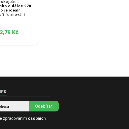
rukojeťmi.
ko o délce 270
lo je ideální
ři formování
2,79 Kč
NEK
Odebírat
se zpracováním
osobních