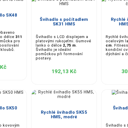

 Vyberte si to pravé pro své tréninkové cíle – ať už chcete s




dlo SK48
Švihadlo s počítadlem
Rychlé 
SK31 HMS
HMS
vybaveno
Švihadlo s LCD displejem a
Rychlé švih
 o délce
311
platovými rukojeťmi. Gumové
ocelovým l
pomůcka pro
lanko o délce
2,75 m
.
cm
. Fitne
 posilování
Švihadlo je ideální
kondiční cv
 kloubů.
pomůckou při formování
dýchání a č
postavy.
 Kč
192,13 Kč
30





dlo SK50
Švihad
Rychlé švihadlo SK55
HMS, modré
no kovovým
Švihadlo s 