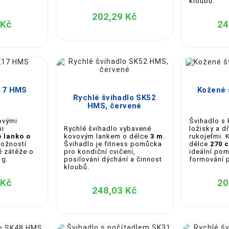
kloubů.
202,29 Kč
00 cm
 Kč
24





K17 HMS
Kožené 
Rychlé švihadlo SK52
HMS, červené
ovými
Švihadlo s 
Rychlé švihadlo vybavené
mi
ložisky a d
kovovým lankem o délce
3 m
.
 lanko o
rukojeťmi. 
Švihadlo je fitness pomůcka
ožností
délce
270 
adní cvičení a kardio tréninky
pro kondiční cvičení,
é zátěže o
ideální po
 pro HIIT, box, MMA a CrossFit
posilování dýchání a činnost
 g.
formování 
bitelná každé výšce
kloubů.
nink a posílení horních končetin
 Kč
20
248,03 Kč
, jako jsou ocelová lanka s ochrannou vrstvou, pevné PVC neb