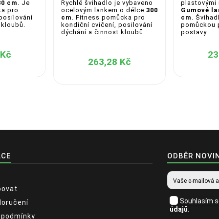
Rychlé švihadlo je vybaveno
80 cm
. Je
plastovými 
ocelovým lankem o délce
300
ka pro
Gumové lan
cm
. Fitness pomůcka pro
 posilování
cm
. Švihad
kondiční cvičení, posilování
 kloubů.
pomůckou p
dýchání a činnost kloubů.
postavy.
 Kč
23
263,28 Kč
ACE
ODBĚR NOVI
povat
Souhlasím 
doručení
údajů
.
 podmínky