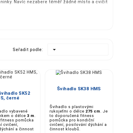
tréninky. Navíc nezabere téměř žádné místo a cvičit

Seřadit podle:





Švihadlo SK38 HMS
švihadlo SK52
S, černé
Švihadlo s plastovými
hadlo vybavené
rukojeťmi o délce
275 cm
. Je
nkem o délce
3 m
.
to doporučená fitness
e fitness pomůcka
pomůcka pro kondiční
í cvičení,
cvičení, posilování dýchání a
dýchání a činnost
činnost kloubů.