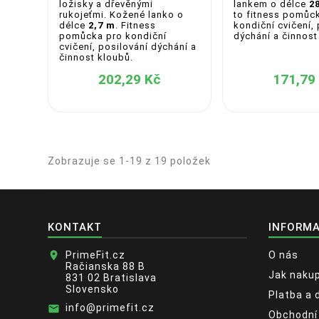
ložisky a dřevěnými
lankem o délce
2
rukojeťmi. Kožené lanko o
to fitness pomůc
délce
2,7 m
. Fitness
kondiční cvičení,
pomůcka pro kondiční
dýchání a činnost
cvičení, posilování dýchání a
činnost kloubů.
202,29 Kč
171,79
Zobrazuje se 1-19 z 19 položek
KONTAKT
INFORM
location_on
PrimeFit.cz
O nás
Račianska 88 B
Jak naku
831 02 Bratislava
Slovensko
Platba a 
info@primefit.cz
email
Obchodní