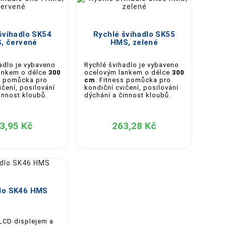
palovat tuky, zlepšovat kondici nebo trénovat jako





švihadlo SK54
Rychlé švihadlo SK55
, červené
HMS, zelené
adlo je vybaveno
Rychlé švihadlo je vybaveno
ankem o délce
300
ocelovým lankem o délce
300
ss pomůcka pro
cm
. Fitness pomůcka pro
ičení, posilování
kondiční cvičení, posilování
innost kloubů.
dýchání a činnost kloubů.
3,95 Kč
263,28 Kč


lo SK46 HMS
LCD displejem a