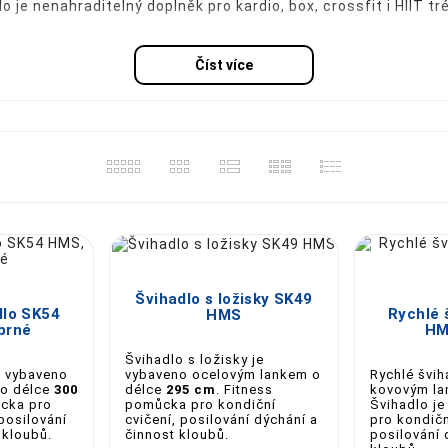
o je nenahraditelný doplněk pro kardio, box, crossfit i HIIT 
Číst více
ihadlo, které vás posune dál!



 švihadla


Švihadlo s ložisky SK49
dlo SK54
Rychlé 
HMS
10 cm
brné
HM
Švihadlo s ložisky je
50 cm
e vybaveno
Rychlé švi
vybaveno ocelovým lankem o
 o délce
300
kovovým la
délce
295 cm
. Fitness
ůcka pro
Švihadlo j
pomůcka pro kondiční
75 cm
 posilování
pro kondičn
cvičení, posilování dýchání a
 kloubů.
posilování 
činnost kloubů.
85 cm