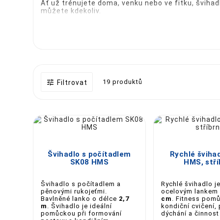
Ať už trénujete doma, venku nebo ve fitku, švihadl
můžete kdekoliv.
🎯
Proč si vybrat švihadlo od nás?
✔️ Nastavitelná délka
✔️ Protiskluzové rukojeti
✔️ Lehký a odolný materiál
✔️ Modely s ložisky pro extra rychlost

19 produktů
Filtrovat
✔️ Ideální na hubnutí, kondici i koordinaci
💥 Zrychlete tempo svého tréninku – vyberte si šv
Výška postavy
Délka





Švihadlo s počítadlem
Rychlé šviha
pod 150 cm
2
SK08 HMS
HMS, stří
160 -170 cm
2
Švihadlo s počítadlem a
Rychlé švihadlo j
pěnovými rukojeťmi.
ocelovým lankem
Bavlněné lanko o délce
2,7
cm
. Fitness pom
170 - 180 cm
2
m
. Švihadlo je ideální
kondiční cvičení,
pomůckou při formování
dýchání a činnost
180 - 190 cm
2