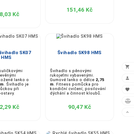
151,46 Kč
8,03 Kč





švihadlo SK07
Švihadlo SK98 HMS
HMS

kuličkovými
Švihadlo s pěnovými
řevěnými
rukojeťmi vybavenými.

Kožené lanko o
Gumové lanko o délce
2,75
cm
. Švihadlo je
m
. Fitness pomůcka pro
můckou při
kondiční cvičení, posilování

postavy.
dýchání a činnost kloubů.

2,29 Kč
90,47 Kč

o nylon, což zajišťuje dlouhou životnost a