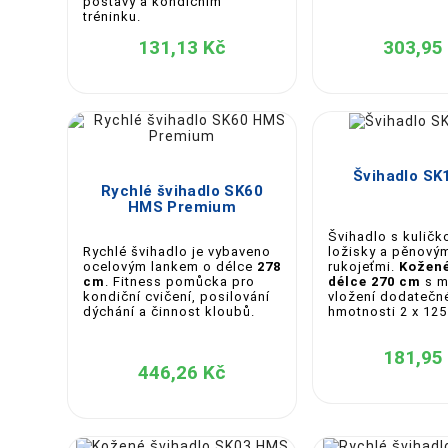
postavy a kondičním
tréninku.
nad 190 cm
3
131,13 Kč
303,95
✅ Výhody cvičení se švihadlem:


Rychlé spalování kalorií a podpora hubnutí



Švihadlo S
Zlepšení kardiovaskulární kondice
Rychlé švihadlo SK60
Posílení nohou, hýždí, ramen a středu těla
HMS Premium
Zlepšení rytmu, koordinace a reflexů
Švihadlo s kuličk
🎯 Typy švihadel v naší nabídce:
Rychlé švihadlo je vybaveno
ložisky a pěnový
ocelovým lankem o délce
278
rukojeťmi.
Kožené
cm
. Fitness pomůcka pro
délce 270 cm
s m
Klasická fitness švihadla
– ideální pro zákl
kondiční cvičení, posilování
vložení dodatečn
Rychlostní švihadla (speed ropes)
– vhodná
dýchání a činnost kloubů.
hmotnosti 2 x 125
Švihadla s nastavitelnou délkou
– přizpůso
Švihadla se závažím
– pro intenzivnější tré
181,95
446,26 Kč
🌍 Kvalitní materiály:
Naše švihadla jsou vyrobena z odolných materiálů
maximální spolehlivost při cvičení.