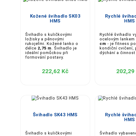
🛒 Objednejte si švihadlo online:





Objevte efektivní a zábavné cvičení se švihadlem.
Kožené švihadlo SK03
Rychlé šviha
profesionál.
HMS
HMS
Švihadlo s kuličkovými
Rychlé švihadlo 
ložisky a pěnovými
ocelovým lankem
rukojeťmi. Kožené lanko o
cm
- je fitness 
délce
2,75 m
. Švihadlo je
kondiční cvičení,
ideální pomůckou při
dýchání a činnost
formování postavy.
222,62 Kč
202,29





Švihadlo SK43 HMS
Rychlé šviha
HMS
Švihadlo s kuličkovými
Švihadlo vybave