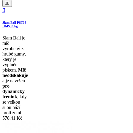



Slam Ball PST08
HMS, 8 kg
Slam Ball je
míč
vyrobený z
hrubé gumy,
který je
vyplněn
pískem.
Míč
neodskakuje
a je navržen
pro
dynamický
trénink
, kdy
se velkou
silou hází
proti zemi.
578,41 Kč