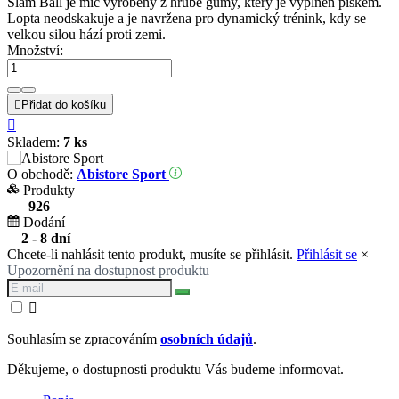
Slam Ball je míč vyrobený z hrubé gumy, který je vyplněn pískem.
Lopta neodskakuje a je navržena pro dynamický trénink, kdy se
velkou silou hází proti zemi.
Množství:

Přidat do košíku

Skladem:
7 ks
O obchodě:
Abistore Sport
Produkty
926
Dodání
2 - 8 dní
Chcete-li nahlásit tento produkt, musíte se přihlásit.
Přihlásit se
×
Upozornění na dostupnost produktu

Souhlasím se zpracováním
osobních údajů
.
Děkujeme, o dostupnosti produktu Vás budeme informovat.