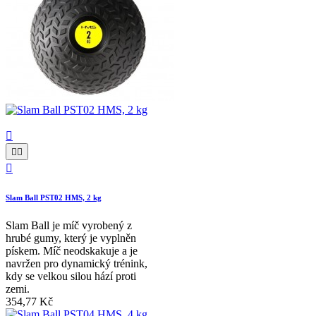




Slam Ball PST02 HMS, 2 kg
Slam Ball je míč vyrobený z
hrubé gumy, který je vyplněn
pískem. Míč neodskakuje a je
navržen pro dynamický trénink,
kdy se velkou silou hází proti
zemi.
354,77 Kč