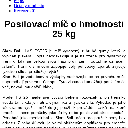
Popis
Detaily produktu
Recenze (0)
Posilovací míč o hmotnosti
25 kg
Slam Ball
HMS PST25 je míč vyrobený z hrubé gumy, který je
vyplněn pískem. Lopta neodskakuje a je navržena pro dynamický
trénink, kdy se velkou silou hází proti zemi, odtud je označení
„slám“. Trénink s míčem zapojuje celý pohybový aparát, zvyšuje
fyzickou sílu a prodlužuje výdrž.
Slam Ball je vodotěsný a výstupky nacházející se na povrchu míče
napomáhají pevnému úchopu. Tyto vlastnosti umožňují použití míče
vně, nevadí mu dážď, bláto, ....
Model PST25 najde své využití během rozcviček a při tréninku
všude tam, kde je nutná dynamika a fyzická síla. Výhodou je jeho
všestranné využití, můžete jej použít k provádění cviků, na které
tradiční fitness pomůcky jako činky nebo posilovací stroje nestačí.
Podobně jako medicinbal je Slam Ball určen pro pružné hody bez
odrazu. Z toho důvodu je velmi oblíbeným doplňkem pro crossfit.