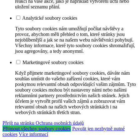
reakci na vaše akce, jako je například vytvoření účtu nebo
uložení seznamu přání.
Analytické soubory cookies
Tyto soubory cookies nám umožňují počítat návštěvy a
provoz, abychom měli přehled o tom, které stránky jsou
nejoblíbenější a jak se na našem webu návštěvníci pohybují.
Všechny informace, které tyto soubory cookies shromažďují,
jsou agregovány, a tedy anonymní.
Marketingové soubory cookies
Když přijmete marketingové soubory cookies, dáváte nám
souhlas umístit do vašeho zařízení cookies, které vám
poskytnou relevantní obsah odpovídající vašim zájmům. Tyto
soubory cookies mohou být nastaveny námi nebo našimi
reklamními partnery prostřednictvím našich stránek. Jejich
účelem je vytvořit profil vašich zájmů a zobrazovat vám
relevantní obsah na našich webových stránkách i na
webových stránkách třetích stran.
Přejít na stránku Ochrana osobních údajů
Přijmout všechny soubory cookies
Povolit jen nezbytně nutné
cookies
Více informací