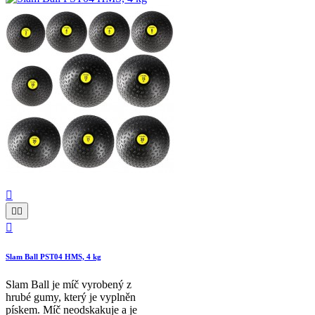




Slam Ball PST04 HMS, 4 kg
Slam Ball je míč vyrobený z
hrubé gumy, který je vyplněn
pískem. Míč neodskakuje a je