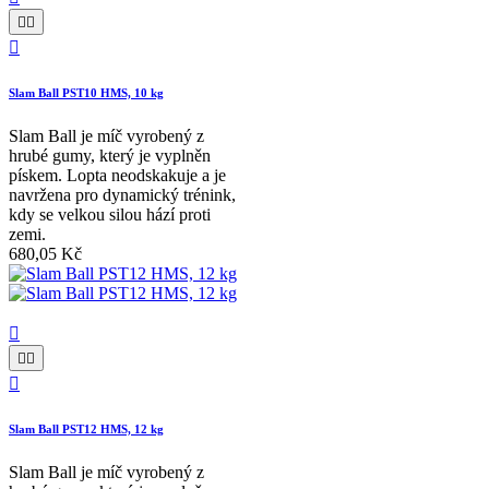



Slam Ball PST10 HMS, 10 kg
Slam Ball je míč vyrobený z
hrubé gumy, který je vyplněn
pískem. Lopta neodskakuje a je
navržena pro dynamický trénink,
kdy se velkou silou hází proti
zemi.
680,05 Kč




Slam Ball PST12 HMS, 12 kg
Slam Ball je míč vyrobený z