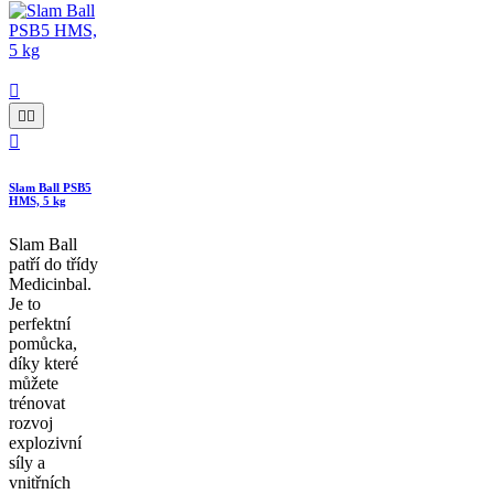




Slam Ball PSB5
HMS, 5 kg
Slam Ball
patří do třídy
Medicinbal.
Je to
perfektní
pomůcka,
díky které
můžete
trénovat
rozvoj
explozivní
síly a
vnitřních