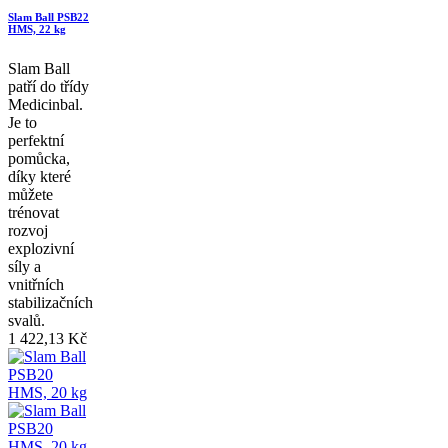
Slam Ball PSB22
HMS, 22 kg
Slam Ball
patří do třídy
Medicinbal.
Je to
perfektní
pomůcka,
díky které
můžete
trénovat
rozvoj
explozivní
síly a
vnitřních
stabilizačních
svalů.
1 422,13 Kč