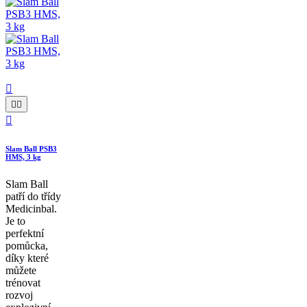




Slam Ball PSB3
HMS, 3 kg
Slam Ball
patří do třídy
Medicinbal.
Je to
perfektní
pomůcka,
díky které
můžete
trénovat
rozvoj