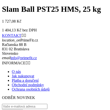
Slam Ball PST25 HMS, 25 kg
1 727,08 Kč
1 404,13 Kč
bez DPH
KONTAKT


location_on
PrimeFit.cz
Račianska 88 B
831 02 Bratislava
Slovensko
email
info@primefit.cz
INFORMACE


O nás
Jak nakupovat
Platba a doručení
Obchodní podmínky
Ochrana osobních údajů
ODBĚR NOVINEK