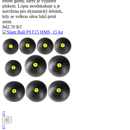
hrubé gumy, který je vyplněn
pískem. Lopta neodskakuje a je
navržena pro dynamický trénink,
kdy se velkou silou hází proti
zemi.
842,70 Kč



