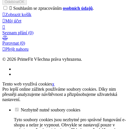
Odebírat
OK

Souhlasím se zpracováním
osobních údajů
.

Zobrazit košík

Můj účet

Seznam přání
(0)

Porovnat (
0
)

Přejít nahoru
© 2026
PrimeFit Všechna práva vyhrazena.
Tento web využívá cookies
x
Pro lepší online zážitek používáme soubory cookies. Díky nim
přesněji analyzujeme návštěvnost a přizpůsobujeme uživatelská
nastavení.
Nezbytně nutné soubory cookies
Tyto soubory cookies jsou nezbytné pro správné fungování e-
shopu a nelze je vypnout. Obvykle se nastavují pouze v