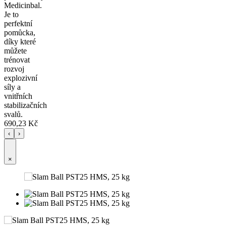
Medicinbal.
Je to
perfektní
pomůcka,
díky které
můžete
trénovat
rozvoj
explozivní
síly a
vnitřních
stabilizačních
svalů.
690,23 Kč
‹
›
×