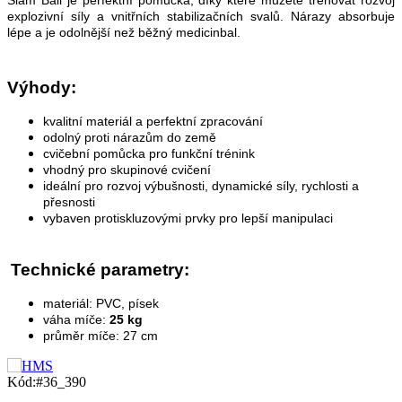
Slam Ball je perfektní pomůcka, díky které můžete trénovat rozvoj
explozivní síly a vnitřních stabilizačních svalů. Nárazy absorbuje
lépe a je odolnější než běžný medicinbal.
Výhody:
kvalitní materiál a perfektní zpracování
odolný proti nárazům do země
cvičební pomůcka pro funkční trénink
vhodný pro skupinové cvičení
ideální pro rozvoj výbušnosti, dynamické síly, rychlosti a
přesnosti
vybaven protiskluzovými prvky pro lepší manipulaci
Technické parametry:
materiál: PVC, písek
váha míče:
25 kg
průměr míče: 27 cm
Kód:
#36_390