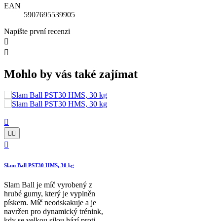
EAN
5907695539905
Napište první recenzi


Mohlo by vás také zajímat




Slam Ball PST30 HMS, 30 kg
Slam Ball je míč vyrobený z
hrubé gumy, který je vyplněn
pískem. Míč neodskakuje a je
navržen pro dynamický trénink,
kdy se velkou silou hází proti