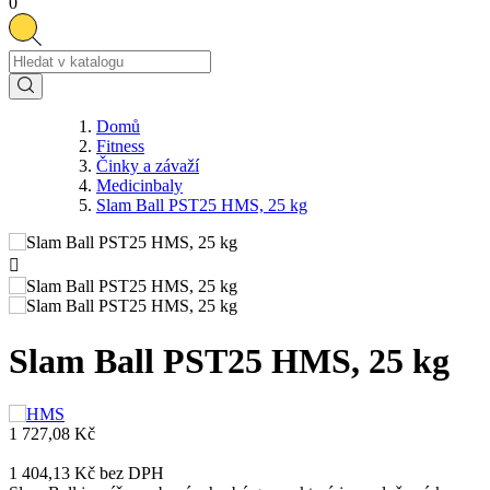
0
Domů
Fitness
Činky a závaží
Medicinbaly
Slam Ball PST25 HMS, 25 kg

Slam Ball PST25 HMS, 25 kg
1 727,08 Kč
1 404,13 Kč
bez DPH