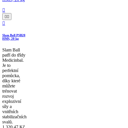




Slam Ball PSB20
HMS, 20 kg
Slam Ball
patří do třídy
Medicinbal.
Je to
perfektní
pomůcka,
díky které
můžete
trénovat
rozvoj
explozivní
síly a
vnitřních
stabilizačních
svalů.
1 320,47 Kč