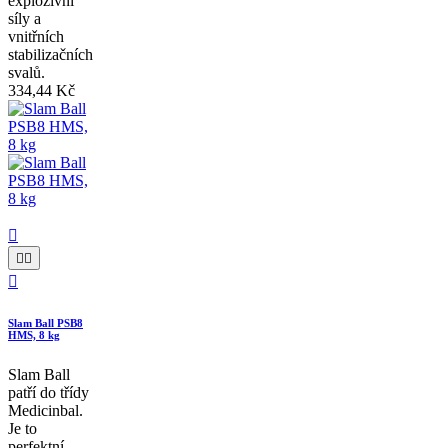
explozivní
síly a
vnitřních
stabilizačních
svalů.
334,44 Kč




Slam Ball PSB8
HMS, 8 kg
Slam Ball
patří do třídy
Medicinbal.
Je to
perfektní