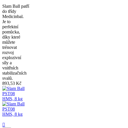
Slam Ball patří
do třídy
Medicinbal.
Je to
perfektní
pomůcka,
díky které
můžete
trénovat
rozvoj
explozivní
síly a
vnitřních
stabilizačních
svalů.
893,53 Kč
