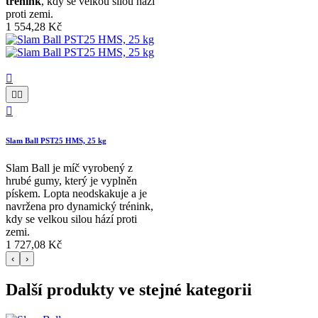
trénink
, kdy se velkou silou hází
proti zemi.
1 554,28 Kč




Slam Ball PST25 HMS, 25 kg
Slam Ball je míč vyrobený z
hrubé gumy, který je vyplněn
pískem. Lopta neodskakuje a je
navržena pro dynamický trénink,
kdy se velkou silou hází proti
zemi.
1 727,08 Kč
‹
›
Další produkty ve stejné kategorii