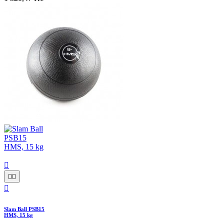




Slam Ball PSB15
HMS, 15 kg