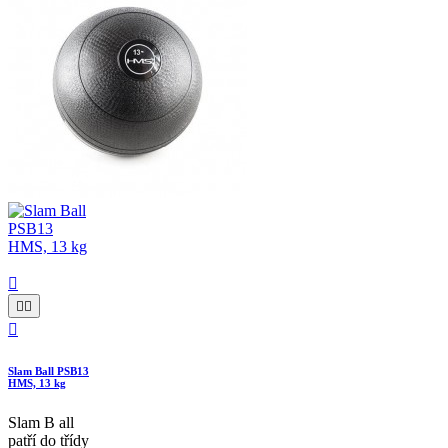




Slam Ball PSB13
HMS, 13 kg
Slam B all
patří do třídy