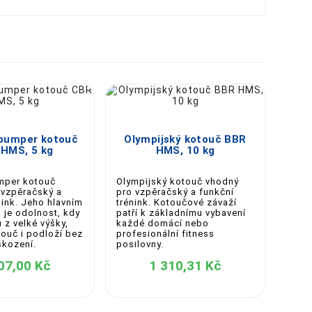





bumper kotouč
Olympijský kotouč BBR
HMS, 5 kg
HMS, 10 kg
mper kotouč
Olympijský kotouč vhodný
 vzpěračský a
pro vzpěračský a funkční
nink. Jeho hlavním
trénink. Kotoučové závaží
 je odolnost, kdy
patří k základnímu vybavení
 z velké výšky,
každé domácí nebo
ouč i podloží bez
profesionální fitness
kození.
posilovny.
07,00 Kč
1 310,31 Kč
Ol