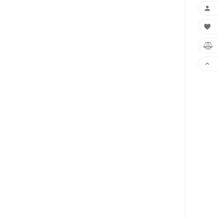



