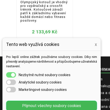
Olympijský kotouč je vhodný
pro vzpěračský a crossfit
trénink. Kotoučové závaží
patří k základnímu vybavení
každé domácí nebo fitness
posilovny.
2 133,69 Kč
Tento web využívá cookies
x
Pro lepší online zážitek používáme soubory cookies. Díky nim
přesněji analyzujeme návštěvnost a přizpůsobujeme uživatelská
nastavení.
KONTAKT
INFORM
Nezbytně nutné soubory cookies
location_on
PrimeFit.cz
O nás
Analytické soubory cookies
Račianska 88 B
Jak naku
831 02 Bratislava
Marketingové soubory cookies
Slovensko
Platba a 
info@primefit.cz
email
Obchodní
Přijmout všechny soubory cookies
Ochrana 