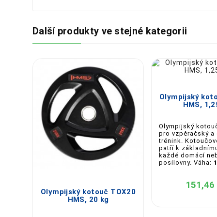
Další produkty ve stejné kategorii


Olympijský ko
HMS, 1,2
Olympijský kotou
pro vzpěračský a 
trénink. Kotoučov
patří k základním
každé domácí neb
posilovny. Váha:



151,46
Olympijský kotouč TOX20
HMS, 20 kg