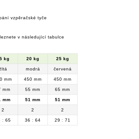
ábání vzpěračské tyče
leznete v následující tabulce
5 kg
20 kg
25 kg
žltá
modrá
červená
0 mm
450 mm
450 mm
7 mm
55 mm
65 mm
1 mm
51 mm
51 mm
2
2
2
 : 65
36 : 64
29 : 71