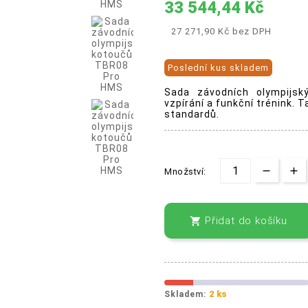
33 544,44 Kč
27 271,90 Kč
bez DPH
Poslední kus skladem
Sada závodních olympijs
vzpírání a funkční trénink. 
standardů.
Množství:
Přidat do košíku

2 ks
Skladem: