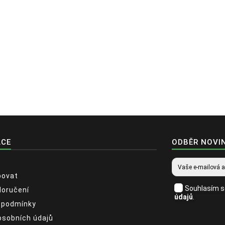
ACE
ODBĚR NOVI
povat
Souhlasím 
doručení
údajů
.
 podmínky
osobních údajů