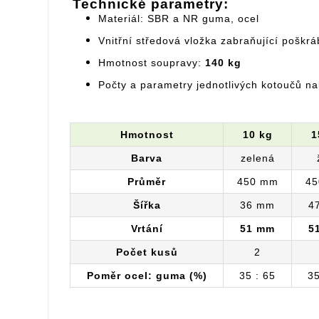
Technické parametry:
Materiál: SBR a NR guma, ocel
Vnitřní středová vložka zabraňující poškr
Hmotnost soupravy:
140 kg
Počty a parametry jednotlivých kotoučů na
Hmotnost
10 kg
1
Barva
zelená
Průměr
450 mm
45
Šířka
36 mm
4
Vrtání
51 mm
5
Počet kusů
2
Poměr ocel: guma (%)
35 : 65
35