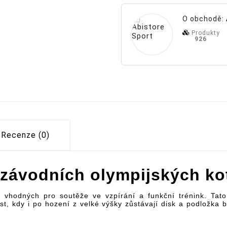
O obchodě:
Produkty
926
Recenze (0)
závodních olympijských k
hodných pro soutěže ve vzpírání a funkční trénink. Tato
t, kdy i po hození z velké výšky zůstávají disk a podložka