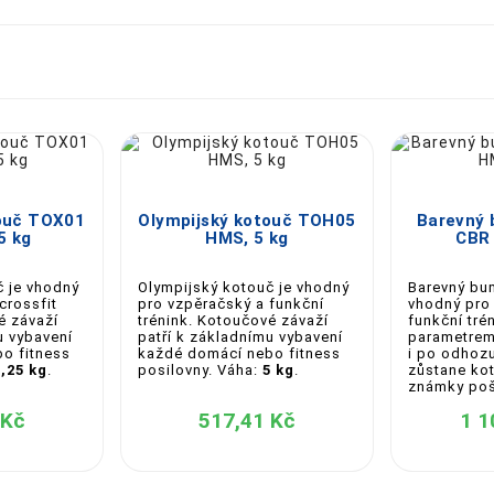





touč TOX01
Olympijský kotouč TOH05
Barevný 
5 kg
HMS, 5 kg
CBR 
č je vhodný
Olympijský kotouč je vhodný
Barevný bu
crossfit
pro vzpěračský a funkční
vhodný pro
é závaží
trénink. Kotoučové závaží
funkční tré
u vybavení
patří k základnímu vybavení
parametrem
o fitness
každé domácí nebo fitness
i po odhozu
1,25 kg
.
posilovny. Váha:
5 kg
.
zůstane kot
známky poš
 Kč
517,41 Kč
1 1