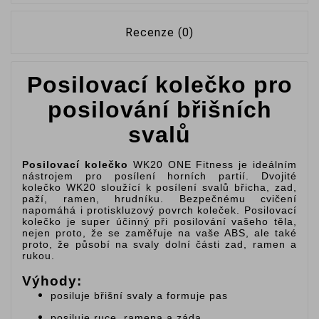
Recenze (0)
Posilovací kolečko pro
posilování břišních
svalů
Posilovací kolečko
WK20 ONE Fitness je ideálním
nástrojem pro posílení horních partií. Dvojité
kolečko WK20 sloužící k posílení svalů břicha, zad,
paží, ramen, hrudníku. Bezpečnému cvičení
napomáhá i protiskluzový povrch koleček. Posilovací
kolečko je super účinný při posilování vašeho těla,
nejen proto, že se zaměřuje na vaše ABS, ale také
proto, že působí na svaly dolní části zad, ramen a
rukou.
Výhody:
posiluje břišní svaly a formuje pas
posiluje ruce, ramena a záda