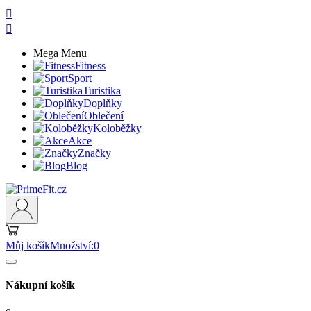


Mega Menu
Fitness
Sport
Turistika
Doplňky
Oblečení
Koloběžky
Akce
Značky
Blog
Můj košík
Množství:
0
Nákupní košík