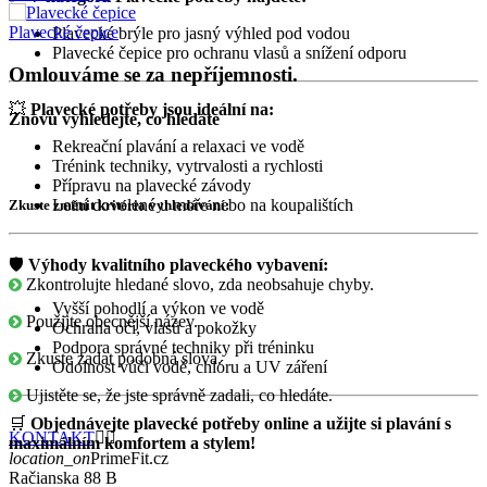
Plavecké čepice
Plavecké brýle pro jasný výhled pod vodou
Plavecké čepice pro ochranu vlasů a snížení odporu
Omlouváme se za nepříjemnosti.
💥
Plavecké potřeby jsou ideální na:
Znovu vyhledejte, co hledáte
Rekreační plavání a relaxaci ve vodě
Trénink techniky, vytrvalosti a rychlosti
Přípravu na plavecké závody
Letní dovolené u moře nebo na koupalištích
Zkuste změnit kritéria vyhledávání:
🛡️
Výhody kvalitního plaveckého vybavení:
Zkontrolujte hledané slovo, zda neobsahuje chyby.
Vyšší pohodlí a výkon ve vodě
Použijte obecnější název.
Ochrana očí, vlasů a pokožky
Podpora správné techniky při tréninku
Zkuste zadat podobná slova.
Odolnost vůči vodě, chlóru a UV záření
Ujistěte se, že jste správně zadali, co hledáte.
🛒
Objednávejte plavecké potřeby online a užijte si plavání s
KONTAKT


maximálním komfortem a stylem!
location_on
PrimeFit.cz
Račianska 88 B