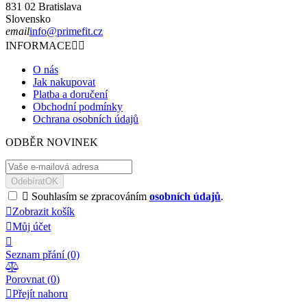
831 02 Bratislava
Slovensko
email
info@primefit.cz
INFORMACE


O nás
Jak nakupovat
Platba a doručení
Obchodní podmínky
Ochrana osobních údajů
ODBĚR NOVINEK
Odebírat
OK

Souhlasím se zpracováním
osobních údajů
.

Zobrazit košík

Můj účet

Seznam přání
(0)

Porovnat (
0
)

Přejít nahoru