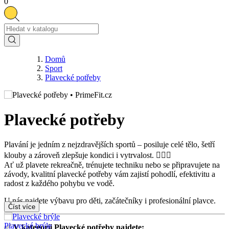
0
Domů
Sport
Plavecké potřeby
Plavecké potřeby
Plavání je jedním z nejzdravějších sportů – posiluje celé tělo, šetří
klouby a zároveň zlepšuje kondici i vytrvalost. 🏊‍♂️💦
Ať už plavete rekreačně, trénujete techniku nebo se připravujete na
závody, kvalitní plavecké potřeby vám zajistí pohodlí, efektivitu a
radost z každého pohybu ve vodě.
U nás najdete výbavu pro děti, začátečníky i profesionální plavce.
Číst více
Plavecké brýle
✅
V kategorii Plavecké potřeby najdete: