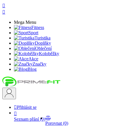


Mega Menu
Fitness
Sport
Turistika
Doplňky
Oblečení
Koloběžky
Akce
Značky
Blog

Přihlásit se


Seznam přání
(0)
Porovnat
(0)