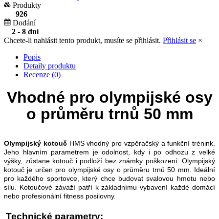
Produkty
926
Dodání
2 - 8 dní
Chcete-li nahlásit tento produkt, musíte se přihlásit.
Přihlásit se
×
Popis
Detaily produktu
Recenze (0)
Vhodné pro olympijské osy
o průměru trnů 50 mm
Olympijský kotouč
HMS vhodný pro vzpěračský a funkční trénink.
Jeho hlavním parametrem je odolnost, kdy i po odhozu z velké
výšky, zůstane kotouč i podloží bez známky poškození. Olympijský
kotouč je určen pro olympijské osy o průměru trnů 50 mm. Ideální
pro každého sportovce, který chce budovat svalovou hmotu nebo
sílu. Kotoučové závaží patří k základnímu vybavení každé domácí
nebo profesionální fitness posilovny.
Technické parametry: