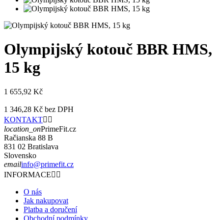
Olympijský kotouč BBR HMS,
15 kg
1 655,92 Kč
1 346,28 Kč
bez DPH
KONTAKT


location_on
PrimeFit.cz
Račianska 88 B
831 02 Bratislava
Slovensko
email
info@primefit.cz
INFORMACE


O nás
Jak nakupovat
Platba a doručení
Obchodní podmínky