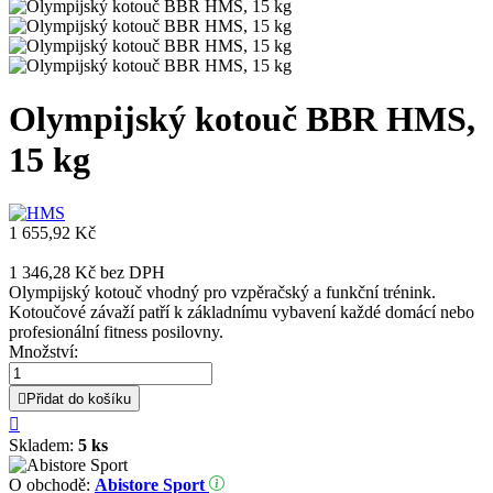
Olympijský kotouč BBR HMS,
15 kg
1 655,92 Kč
1 346,28 Kč
bez DPH
Olympijský kotouč vhodný pro vzpěračský a funkční trénink.
Kotoučové závaží patří k základnímu vybavení každé domácí nebo
profesionální fitness posilovny.
Množství:

Přidat do košíku

Skladem:
5 ks
O obchodě:
Abistore Sport