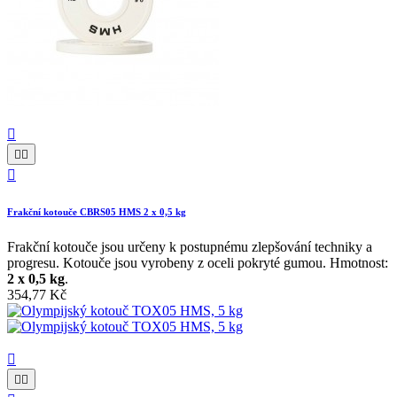




Frakční kotouče CBRS05 HMS 2 x 0,5 kg
Frakční kotouče jsou určeny k postupnému zlepšování techniky a
progresu. Kotouče jsou vyrobeny z oceli pokryté gumou. Hmotnost:
2 x 0,5 kg
.
354,77 Kč


