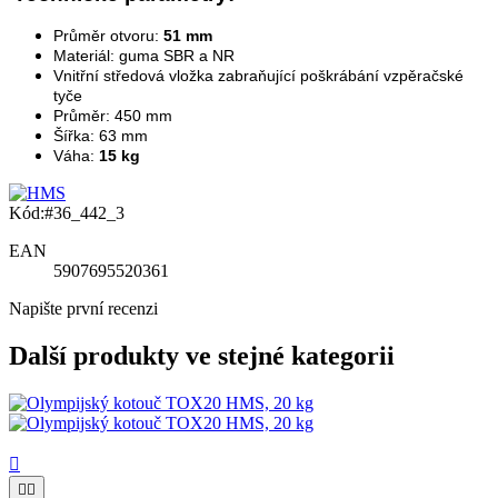
Průměr otvoru:
51 mm
Materiál: guma SBR a NR
Vnitřní středová vložka zabraňující poškrábání vzpěračské
tyče
Průměr: 450 mm
Šířka: 63 mm
Váha:
15 kg
Kód:
#36_442_3
EAN
5907695520361
Napište první recenzi
Další produkty ve stejné kategorii


