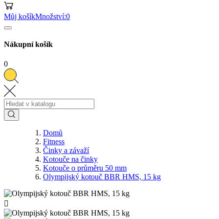
Můj košík
Množství:
0
Nákupní košík
0
Domů
Fitness
Činky a závaží
Kotouče na činky
Kotouče o průměru 50 mm
Olympijský kotouč BBR HMS, 15 kg
