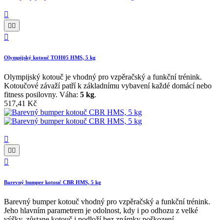




Olympijský kotouč TOH05 HMS, 5 kg
Olympijský kotouč je vhodný pro vzpěračský a funkční trénink.
Kotoučové závaží patří k základnímu vybavení každé domácí nebo
fitness posilovny. Váha:
5 kg
.
517,41 Kč




Barevný bumper kotouč CBR HMS, 5 kg
Barevný bumper kotouč vhodný pro vzpěračský a funkční trénink.
Jeho hlavním parametrem je odolnost, kdy i po odhozu z velké
výšky, zůstane kotouč i podloží bez známky poškození.