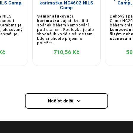
ILS Camp,
karimatka NC4602 NILS
Camp, 
Camp
a NILS
Samonafukovací
Dekový spac
osností
karimatka
zajistí kvalitní
Camp NC200
 Karabina je
spánek během kempování
během chla
u, eloxovaný
pod stanem. Podložka je ale
kempování
zabraňuje
vhodná ik vodě a všude tam,
širým neb
kde si chcete příjemně
stanování
poležet.
Kč
710,56 Kč
50
expand_more
Načíst další