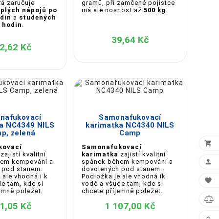
rá zaručuje
gramů, při zamčené pojistce
eplých nápojů po
má ale nosnost až
500 kg
.
din
a
studených
 hodin
.
39,64 Kč
2,62 Kč





nafukovací
Samonafukovací
a NC4349 NILS
karimatka NC4340 NILS
p, zelená
Camp

kovací
Samonafukovací
zajistí kvalitní
karimatka
zajistí kvalitní
em kempování a
spánek během kempování a

 pod stanem.
dovolených pod stanem.
 ale vhodná i k
Podložka je ale vhodná ik

e tam, kde si
vodě a všude tam, kde si
emně poležet.
chcete příjemně poležet.

1,05 Kč
1 107,00 Kč
