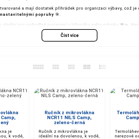
varované a mají dostatek přihrádek pro organizaci výbavy, což je dů
nastavitelnými popruhy
🎯.
ou ideální pro pohodlné posezení u táboráku nebo pikniku 🍽️🔥. Ne
řeby ☕❄️.
Číst více
dleboardy a čluny
, které jsou skvělou volbou pro letní dobrodružst
rodě 🌿🛏️.
 z kvalitních materiálů
, aby vydržely i náročnější podmínky ⛺🔧.
t 🏔️✅.
ajít ideální produkt pro svá dobrodružství 🌍💰. Pokud hledáte spo
🔥🏕️.





rovlákna
Ručník z mikrovlákna
Termoláh
 Camp,
NCR11 NILS Camp,
Camp
lený
zeleno-černá
kna je
Ručník z mikrovlákna je
Termoláhev
nou, k vodě,
ideální na dovolenou, k vodě,
nerezové oc