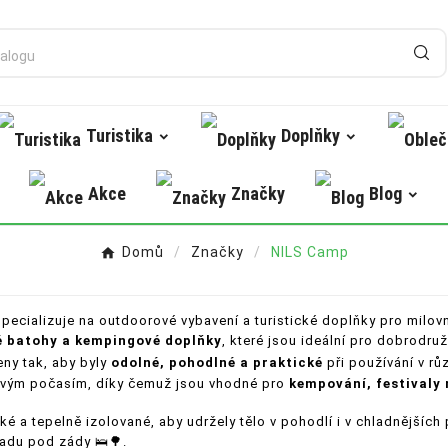
Turistika
Doplňky
Akce
Značky
Blog
Domů
Značky
NILS Camp
specializuje na outdoorové vybavení a turistické doplňky pro milovn
ké batohy a kempingové doplňky
, které jsou ideální pro dobrodruž
ny tak, aby byly
odolné, pohodlné a praktické
při používání v r
nivým počasím, díky čemuž jsou vhodné pro
kempování, festivaly 
hké a tepelně izolované, aby udržely tělo v pohodlí i v chladnějších
ladu pod zády 🛌🌳.