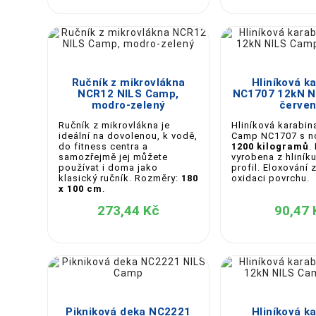





Ručník z mikrovlákna
Hliníková k
NCR12 NILS Camp,
NC1707 12kN N
modro-zelený
červe
Ručník z mikrovlákna je
Hliníková karabin
ideální na dovolenou, k vodě,
Camp NC1707 s n
do fitness centra a
1200 kilogramů
.
samozřejmě jej můžete
vyrobena z hliník
používat i doma jako
profil. Eloxování 
klasický ručník. Rozměry:
180
oxidaci povrchu.
x 100 cm
.
273,44 Kč
90,47 





Pikniková deka NC2221
Hliníková k