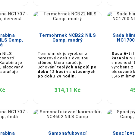





arabina
Termohrnek NCB22 NILS
Sada hlin
ILS Camp,
Camp, modrý
NC1700
ná
a NILS
Termohrnek je vyroben z
Sada 6-ti 
osností
nerezové oceli s dvojitou
karabin
NI
 Karabina je
stěnou, která zaručuje
s nosností
u, eloxovaný
uchování
teplých nápojů po
vyrobena z 
zabraňuje
dobu 12 hodin
a
studených
eloxované k
po dobu 24 hodin
.
3,45 milime
Kč
314,11 Kč
4





arabina
Samonafukovací
Spací py