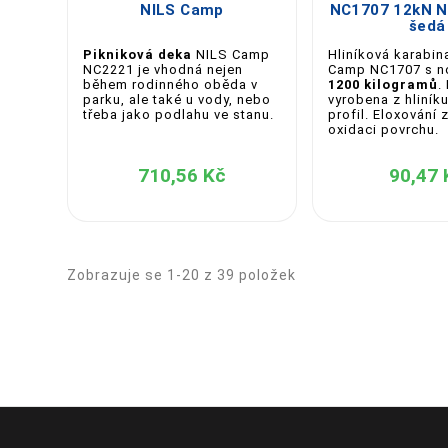
NILS Camp
NC1707 12kN N
šedá
Pikniková deka
NILS Camp
Hliníková karabin
NC2221 je vhodná nejen
Camp NC1707 s n
během rodinného oběda v
1200 kilogramů
.
parku, ale také u vody, nebo
vyrobena z hliník
třeba jako podlahu ve stanu.
profil. Eloxování 
oxidaci povrchu.
710,56 Kč
90,47 
Zobrazuje se 1-20 z 39 položek