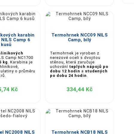





íkových karabin
Termohrnek NCC09 NILS
 NILS Camp 6
Camp, bílý
kusů
hliníkových
Termohrnek je vyroben z
LS Camp NC1700
nerezové oceli s dvojitou
5 kg
. Karabina je
stěnou, která zaručuje
hliníkové,
uchování
teplých nápojů po
ulatiny o průměru
dobu 12 hodin
a
studených
trů.
po dobu 24 hodin
.
5,74 Kč
334,44 Kč





tel NC2008 NILS
Termohrnek NCB18 NILS