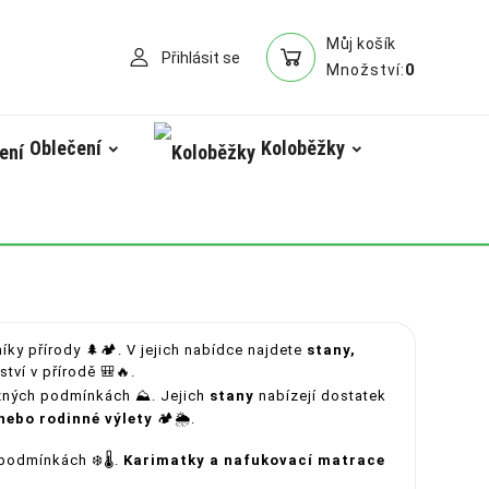
Můj košík
Přihlásit se
0
Množství:
Oblečení
Koloběžky
íky přírody 🌲🏕️. V jejich nabídce najdete
stany,
ství v přírodě 🎒🔥.
ůzných podmínkách ⛰️. Jejich
stany
nabízejí dostatek
nebo rodinné výlety
🏕️🌦️.
 podmínkách ❄️🌡️.
Karimatky a nafukovací matrace