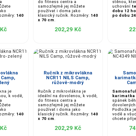
 a
do fitness centra a
stěnou, kte
ůžete
samozřejmě jej můžete
uchování
t
ako
používat i doma jako
dobu 12 ho
Rozměry:
140
klasický ručník. Rozměry:
140
po dobu 24
x 70 cm
.
 Kč
202,29 Kč
22





rovlákna
Ručník z mikrovlákna
Samo
 Camp,
NCR11 NILS Camp,
karimatk
lený
růžově-modrý
Cam
kna je
Ručník z mikrovlákna je
Samonafu
nou, k vodě,
ideální na dovolenou, k vodě,
karimatka
 a
do fitness centra a
spánek běh
ůžete
samozřejmě jej můžete
dovolených
ako
používat i doma jako
Podložka je
Rozměry:
140
klasický ručník. Rozměry:
140
vodě a všud
x 70 cm
.
chcete příj
 Kč
202,29 Kč
74