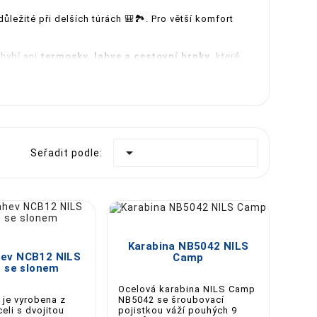
ležité při delších túrách 🎒🏞️. Pro větší komfort
chybí ani
termosky, lahve a cestovní hrnky
, které
ví u vody 🚣‍♂️🌊. K dispozici jsou i
hammocky
 Jejich vybavení je skvělou volbou pro
začátečníky i

Seřadit podle:
lehlivé a praktické vybavení pro kempování,
NILS





Karabina NB5042 NILS
ev NCB12 NILS
Camp
 se slonem
Ocelová karabina NILS Camp
 je vyrobena z
NB5042 se šroubovací
eli s dvojitou
pojistkou váží pouhých 9