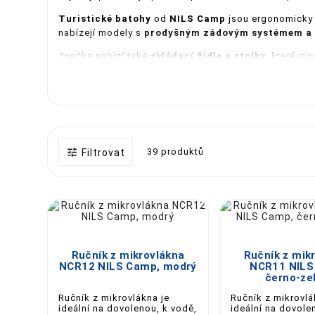
Turistické batohy
od
NILS Camp
jsou ergonomicky t
nabízejí modely s
prodyšným zádovým systémem a 
Značka nabízí také
skládací židle a stolky
, které js
pomáhají udržet nápoje teplé nebo studené podle pot
Pro milovníky
vodních sportů
nabízí
nafukovací pad
(houpací sítě)
, které umožňují relaxovat kdekoli v pří
Produkty
NILS Camp
jsou
lehké, skladné a vyrobené

39 produktů
Filtrovat
zkušené turisty
, kteří si potrpí na pohodlí a funkčnos
Díky
dostupné ceně
a široké nabídce si každý může n
Camp
je skvělou volbou pro vaše výpravy do přírody 🌲





Ručník z mikrovlákna
Ručník z mik
NCR12 NILS Camp, modrý
NCR11 NILS
černo-ze
Ručník z mikrovlákna je
Ručník z mikrovlá
ideální na dovolenou, k vodě,
ideální na dovole