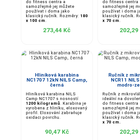
do fitness centra a
do fitness centra
samozřejmě jej můžete
samozřejmě jej m
používat i doma jako
používat i doma j
klasický ručník. Rozměry:
180
klasický ručník. 
x 100 cm
.
x 70 cm
.
273,44 Kč
202,29





Hliníková karabina
Ručník z mik
NC1707 12kN NILS Camp,
NCR11 NILS
černá
modro-ze
Hliníková karabina NILS
Ručník z mikrovlá
Camp NC1707 s nosností
ideální na dovole
1200 kilogramů
. Karabina je
do fitness centra
vyrobena z hliníku, eloxovaný
samozřejmě jej m
profil. Eloxování zabraňuje
používat i doma j
oxidaci povrchu.
klasický ručník. 
x 70 cm.
90,47 Kč
202,29