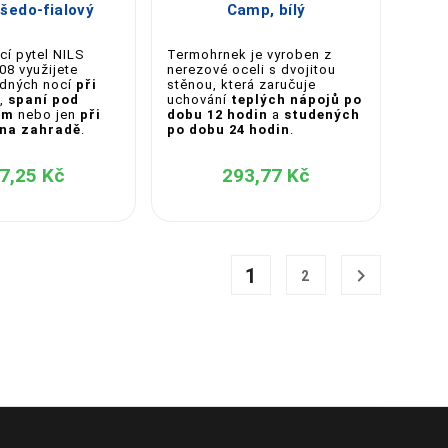
šedo-fialový
Camp, bílý
í pytel NILS
Termohrnek je vyroben z
8 využijete
nerezové oceli s dvojitou
dných nocí
při
stěnou, která zaručuje
,
spaní pod
uchování
teplých nápojů po
em
nebo jen
při
dobu 12 hodin
a
studených
 na zahradě
.
po dobu 24 hodin
.
7,25 Kč
293,77 Kč
1

2