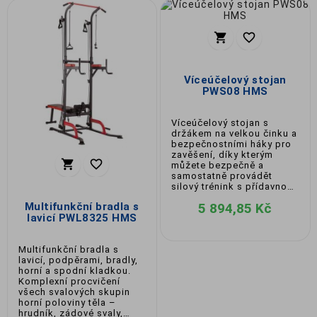


Víceúčelový stojan
PWS08 HMS
Víceúčelový stojan s
držákem na velkou činku a
bezpečnostními háky pro
zavěšení, díky kterým


můžete bezpečně a
samostatně provádět
silový trénink s přídavnou
zátěží.
Multifunkční bradla s
5 894,85 Kč
lavicí PWL8325 HMS
Multifunkční bradla s
lavicí, podpěrami, bradly,
horní a spodní kladkou.
Komplexní procvičení
všech svalových skupin
horní poloviny těla –
hrudník, zádové svaly,