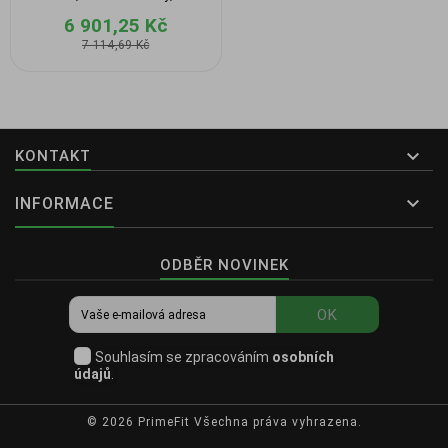
tricepsy a břicho.
6 901,25 Kč
7 114,69 Kč

KONTAKT

INFORMACE
ODBĚR NOVINEK
OK
Souhlasím se zpracováním
osobních
údajů
.
© 2026
PrimeFit Všechna práva vyhrazena.