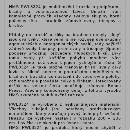
HMS PWL8324 je multifunkční hrazda s podpěrami,
bradly a polohovatelnou lavicí. Umožní vám
komplexně procvičit všechny svalové skupiny horní
poloviny těla – hrudník, zádové svaly, tricepsy a
břicho.
Přítahy na hrazdě a kliky na bradlech nebyly „dipy“
jsou dva cviky, které velmi silně rozvíjejí dvě skupiny
agonistických a antagonistických svalů, tedy nejširší
zádové svaly, bicepsy, prsní svaly a tricepsy. Spodní
podpěry umožňují provedení hlubokých kliků. Díky
tomu svaly při každém pohybu mnohem více
protáhneme, což vede k jejich rychlejšímu růstu. S
PWL8324 je také možné trénovat břišní svaly díky
lavici v šikmé poloze a područkám umístěným na
bradlech. Lavičku lze nastavit i do vodorovné polohy,
což umožňuje provádět cviky s činkami. Integrovaný
držák na velkou činku umožňuje trénovat Bench
Press. Všechny komponenty dělají z tohoto výrobku
HMS skutečně multifunkční zařízení.
PWL8324 je vyrobena z nejkvalitnějších materiálů.
Všechny rukojeti jsou potaženy protiskluzovým
materiálem, který zaručuje pevný úchop při cvičení.
Hrazdu lze výškově nastavit v rozsahu 200 – 236
cm. Lavička lze sklopit pro úsporu místa.
HMS PWL8324 je produkt, který nesmí chybět v