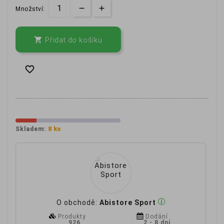
Množství:

Přidat do košíku

8 ks
Skladem:
O obchodě:
Abistore Sport
Produkty
Dodání
926
2 - 8 dní