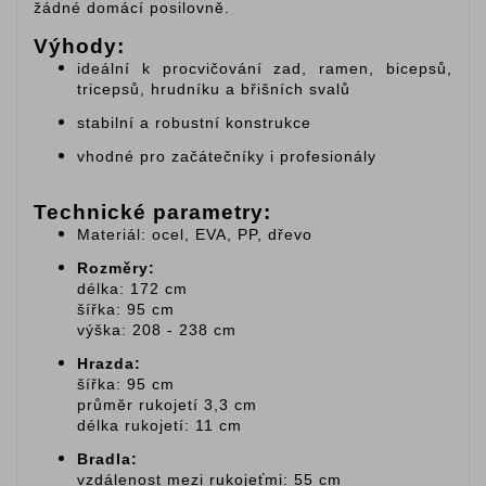
žádné domácí posilovně.
Výhody:
ideální k procvičování zad, ramen, bicepsů,
tricepsů, hrudníku a břišních svalů
stabilní a robustní konstrukce
vhodné pro začátečníky i profesionály
Technické parametry:
Materiál: ocel, EVA, PP, dřevo
Rozměry:
délka: 172 cm
šířka: 95 cm
výška: 208 - 238 cm
Hrazda:
šířka: 95 cm
průměr rukojetí 3,3 cm
délka rukojetí: 11 cm
Bradla:
vzdálenost mezi rukojeťmi: 55 cm