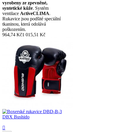
vyrobeny ze zpevněné,
syntetické kůže
. Systém
ventilace
ActiveCLIMA
.
Rukavice jsou podšité speciální
tkaninou, která odolává
poškozením.
964,74 Kč
1 015,51 Kč
