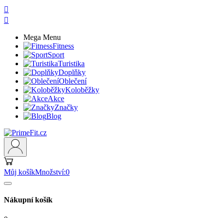


Mega Menu
Fitness
Sport
Turistika
Doplňky
Oblečení
Koloběžky
Akce
Značky
Blog
Můj košík
Množství:
0
Nákupní košík