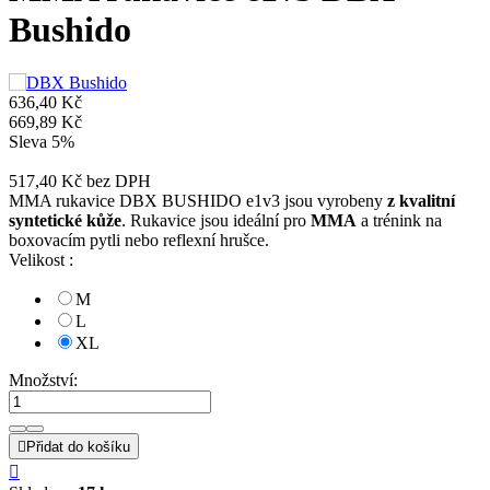
Bushido
636,40 Kč
669,89 Kč
Sleva 5%
517,40 Kč
bez DPH
MMA rukavice DBX BUSHIDO e1v3 jsou vyrobeny
z kvalitní
syntetické kůže
. Rukavice jsou ideální pro
MMA
a trénink na
boxovacím pytli nebo reflexní hrušce.
Velikost :
M
L
XL
Množství:

Přidat do košíku
