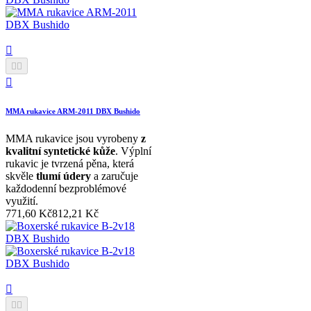




MMA rukavice ARM-2011 DBX Bushido
MMA rukavice jsou vyrobeny
z
kvalitní syntetické kůže
. Výplní
rukavic je tvrzená pěna, která
skvěle
tlumí údery
a zaručuje
každodenní bezproblémové
využití.
771,60 Kč
812,21 Kč


