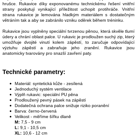
hrušce. Rukavice díky exponovanému technickému řešení vnitřní
strany poskytují vynikající příležitost uchopit protihráče. Vnitřní
strana rukavice je lemována hladkým materiálem s dostatečným
větráním tak a aby se zabránilo vzniku oděrek během tréninku.
Rukavice jsou vyplněny speciální tvrzenou pěnou, která skvěle tlumí
údery a chrání oblast palce. U rukavic je prodloužen suchý zip, který
umožňuje dvojité vinutí kolem zápěstí, to zaručuje odpovídající
výztuhu zápěstí a zabraňuje jeho zranění. Rukavice jsou
anatomicky tvarovány pro snazší zavření paty.
Technické parametry:
Materiál: syntetická kůže - zesílená
Jednoduchý systém ventilace
Výplň rukavic: speciální PU pěna
Prodloužený pevný pásek na zápěstí
Dodatečná ochrana palce snižuje riziko poranění
Barva: černo-červená
Velikost - měříme šířku dlaně
M:
7,5 - 9 cm
L:
9,1 - 10,5 cm
XL:
10,6 - 12 cm