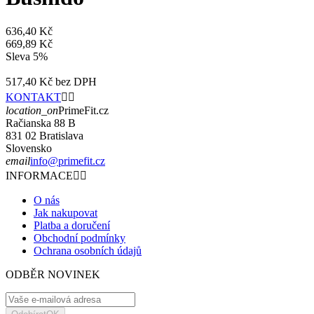
636,40 Kč
669,89 Kč
Sleva 5%
517,40 Kč
bez DPH
KONTAKT


location_on
PrimeFit.cz
Račianska 88 B
831 02 Bratislava
Slovensko
email
info@primefit.cz
INFORMACE


O nás
Jak nakupovat
Platba a doručení
Obchodní podmínky
Ochrana osobních údajů
ODBĚR NOVINEK