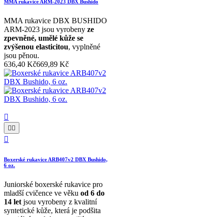
MMA rukavice ARM-2023 DBX Bushido
MMA rukavice DBX BUSHIDO
ARM-2023 jsou vyrobeny
ze
zpevněné, umělé kůže se
zvýšenou elasticitou
, vyplněné
jsou pěnou.
636,40 Kč
669,89 Kč




Boxerské rukavice ARB407v2 DBX Bushido,
6 oz.
Juniorské boxerské rukavice pro
mladší cvičence ve věku
od 6 do
14 let
jsou vyrobeny z kvalitní
syntetické kůže, která je podšita