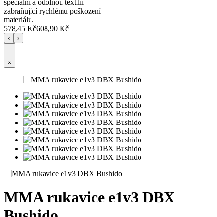
speciální a odolnou textilií
zabraňující rychlému poškození
materiálu.
578,45 Kč
608,90 Kč
‹
›
×
MMA rukavice e1v3 DBX
Bushido