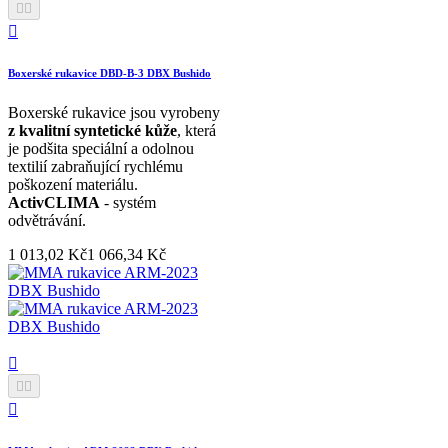



Boxerské rukavice DBD-B-3 DBX Bushido
Boxerské rukavice jsou vyrobeny
z kvalitní syntetické kůže
, která
je podšita speciální a odolnou
textilií zabraňující rychlému
poškození materiálu.
ActivCLIMA
- systém
odvětrávání.
1 013,02 Kč
1 066,34 Kč



