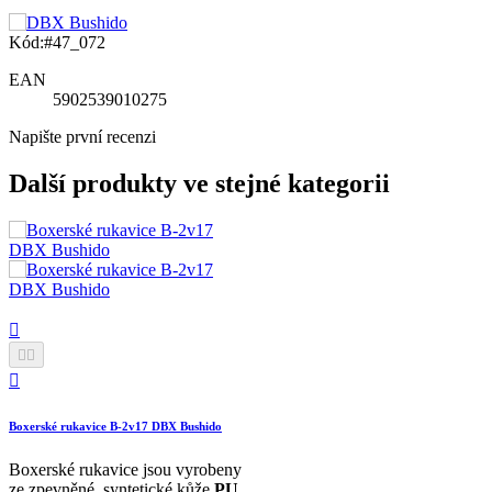
Kód:
#47_072
EAN
5902539010275
Napište první recenzi
Další produkty ve stejné kategorii




Boxerské rukavice B-2v17 DBX Bushido
Boxerské rukavice jsou vyrobeny
ze zpevněné, syntetické kůže
PU