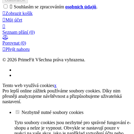
Odebírat
OK

Souhlasím se zpracováním
osobních údajů
.

Zobrazit košík

Můj účet

Seznam přání
(0)

Porovnat (
0
)

Přejít nahoru
© 2026
PrimeFit Všechna práva vyhrazena.
Tento web využívá cookies
x
Pro lepší online zážitek používáme soubory cookies. Díky nim
přesněji analyzujeme návštěvnost a přizpůsobujeme uživatelská
nastavení.
Nezbytně nutné soubory cookies
Tyto soubory cookies jsou nezbytné pro správné fungování e-
shopu a nelze je vypnout. Obvykle se nastavují pouze v
reakci na vaše akce, jako je například vytvoření účtu nebo