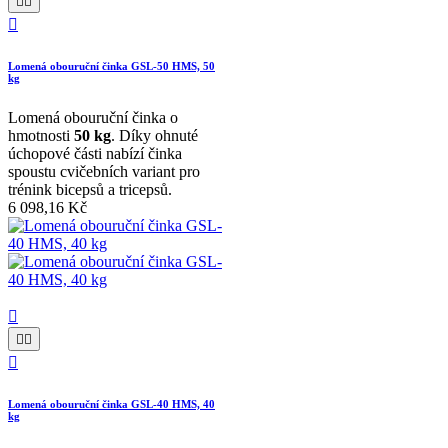



Lomená obouruční činka GSL-50 HMS, 50
kg
Lomená obouruční činka o
hmotnosti
50 kg
. Díky ohnuté
úchopové části nabízí činka
spoustu cvičebních variant pro
trénink bicepsů a tricepsů.
6 098,16 Kč




Lomená obouruční činka GSL-40 HMS, 40
kg