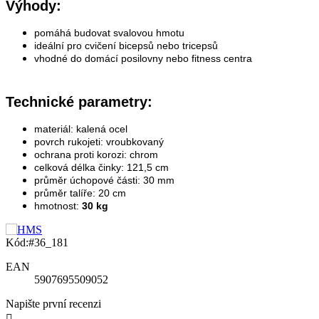
Výhody:
pomáhá budovat svalovou hmotu
ideální pro cvičení bicepsů nebo tricepsů
vhodné do domácí posilovny nebo fitness centra
Technické parametry:
materiál: kalená ocel
povrch rukojeti: vroubkovaný
ochrana proti korozi: chrom
celková délka činky: 121,5 cm
průměr úchopové části: 30 mm
průměr talíře: 20 cm
hmotnost:
30 kg
Kód:
#36_181
EAN
5907695509052
Napište první recenzi
