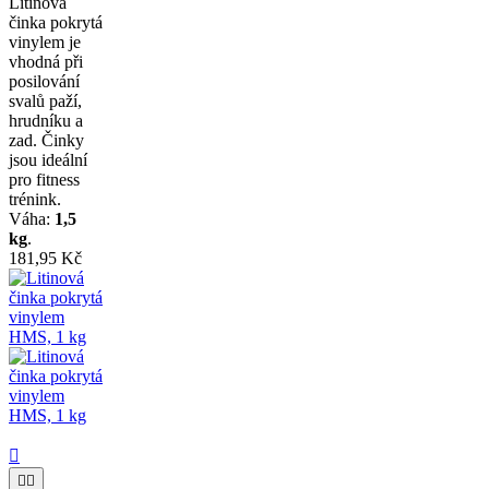
Litinová
činka pokrytá
vinylem je
vhodná při
posilování
svalů paží,
hrudníku a
zad. Činky
jsou ideální
pro fitness
trénink.
Váha:
1,5
kg
.
181,95 Kč


