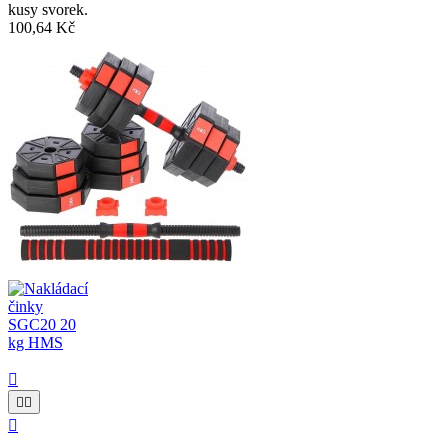
kusy svorek.
100,64 Kč



