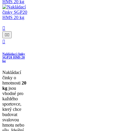




Nakládací činky
SGP20 HMS 20
kg
Nakládací
činky o
hmotnosti
20
kg
jsou
vhodné pro
každého
sportovce,
který chce
budovat
svalovou
hmotu nebo
sílu. Ideální