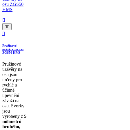




Pružinové
uzávěry na osu
ZGS50 HMS
Pružinové
uzávěry na
osu jsou
určeny pro
rychlé a
účinné
upevnění
závaží na
osu. Svorky
jsou
vyrobeny z
5
milimetrů
hrubého,