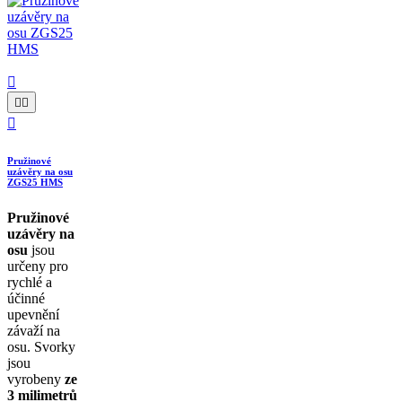




Pružinové
uzávěry na osu
ZGS25 HMS
Pružinové
uzávěry na
osu
jsou
určeny pro
rychlé a
účinné
upevnění
závaží na
osu. Svorky
jsou
vyrobeny
ze
3 milimetrů