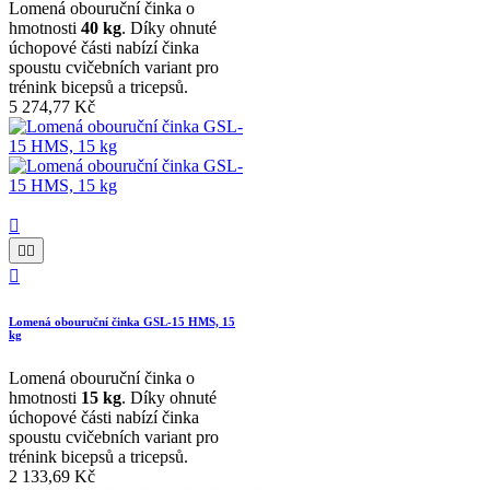
Lomená obouruční činka o
hmotnosti
40 kg
. Díky ohnuté
úchopové části nabízí činka
spoustu cvičebních variant pro
trénink bicepsů a tricepsů.
5 274,77 Kč




Lomená obouruční činka GSL-15 HMS, 15
kg
Lomená obouruční činka o
hmotnosti
15 kg
. Díky ohnuté
úchopové části nabízí činka
spoustu cvičebních variant pro
trénink bicepsů a tricepsů.
2 133,69 Kč