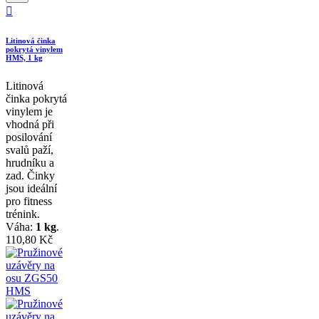

Litinová činka
pokrytá vinylem
HMS, 1 kg
Litinová
činka pokrytá
vinylem je
vhodná při
posilování
svalů paží,
hrudníku a
zad. Činky
jsou ideální
pro fitness
trénink.
Váha:
1 kg
.
110,80 Kč