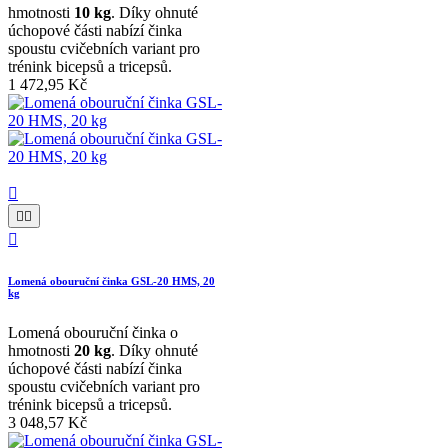
hmotnosti
10 kg
. Díky ohnuté
úchopové části nabízí činka
spoustu cvičebních variant pro
trénink bicepsů a tricepsů.
1 472,95 Kč




Lomená obouruční činka GSL-20 HMS, 20
kg
Lomená obouruční činka o
hmotnosti
20 kg
. Díky ohnuté
úchopové části nabízí činka
spoustu cvičebních variant pro
trénink bicepsů a tricepsů.
3 048,57 Kč