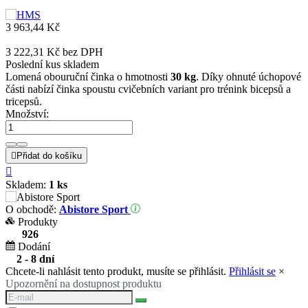
3 963,44 Kč
3 222,31 Kč
bez DPH
Poslední kus skladem
Lomená obouruční činka o hmotnosti
30 kg
. Díky ohnuté úchopové
části nabízí činka spoustu cvičebních variant pro trénink bicepsů a
tricepsů.
Množství:

Přidat do košíku

Skladem:
1 ks
O obchodě:
Abistore Sport
Produkty
926
Dodání
2 - 8 dní
Chcete-li nahlásit tento produkt, musíte se přihlásit.
Přihlásit se
×
Upozornění na dostupnost produktu