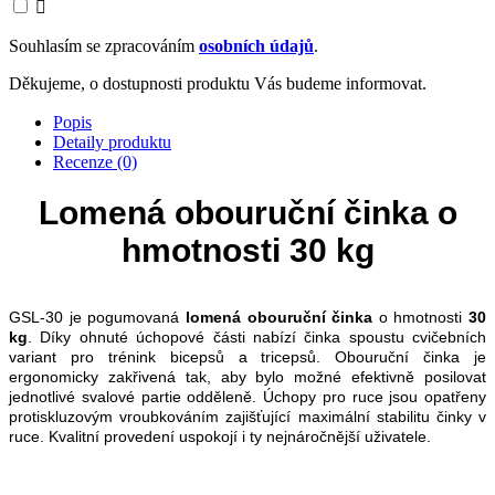

Souhlasím se zpracováním
osobních údajů
.
Děkujeme, o dostupnosti produktu Vás budeme informovat.
Popis
Detaily produktu
Recenze (0)
Lomená obouruční činka o
hmotnosti 30 kg
GSL-30 je pogumovaná
lomená obouruční činka
o hmotnosti
30
kg
. Díky ohnuté úchopové části nabízí činka spoustu cvičebních
variant pro trénink bicepsů a tricepsů. Obouruční činka je
ergonomicky zakřivená tak, aby bylo možné efektivně posilovat
jednotlivé svalové partie odděleně. Úchopy pro ruce jsou opatřeny
protiskluzovým vroubkováním zajišťující maximální stabilitu činky v
ruce. Kvalitní provedení uspokojí i ty nejnáročnější uživatele.