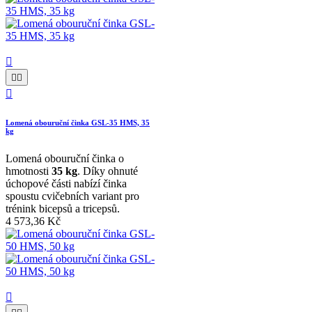




Lomená obouruční činka GSL-35 HMS, 35
kg
Lomená obouruční činka o
hmotnosti
35 kg
. Díky ohnuté
úchopové části nabízí činka
spoustu cvičebních variant pro
trénink bicepsů a tricepsů.
4 573,36 Kč
