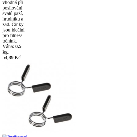
vhodná při
posilování
svalů paží,
hrudníku a
zad. Činky
jsou ideální
pro fitness
trénink.
Váha:
0,5
kg
.
54,89 Kč