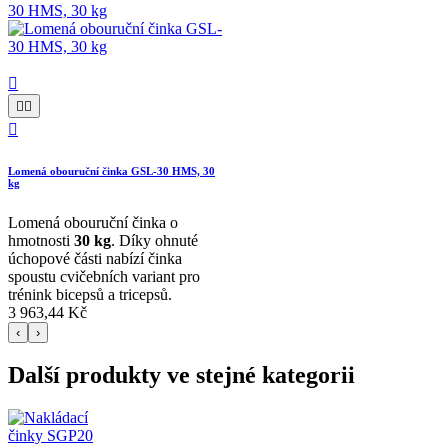




Lomená obouruční činka GSL-30 HMS, 30
kg
Lomená obouruční činka o
hmotnosti
30 kg
. Díky ohnuté
úchopové části nabízí činka
spoustu cvičebních variant pro
trénink bicepsů a tricepsů.
3 963,44 Kč
‹
›
Další produkty ve stejné kategorii