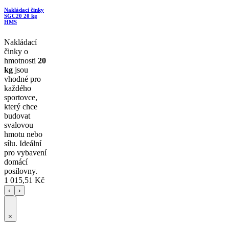
Nakládací činky
SGC20 20 kg
HMS
Nakládací
činky o
hmotnosti
20
kg
jsou
vhodné pro
každého
sportovce,
který chce
budovat
svalovou
hmotu nebo
sílu. Ideální
pro vybavení
domácí
posilovny.
1 015,51 Kč
‹
›
×