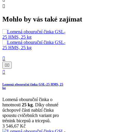

Mohlo by vás také zajímat




Lomená obouruční činka GSL-25 HMS, 25
kg
Lomená obouruční činka o
hmotnosti
25 kg
. Díky ohnuté
úchopové části nabízí činka
spoustu cvičebních variant pro
trénink bicepsů a tricepsů.
3 546,67 Kč