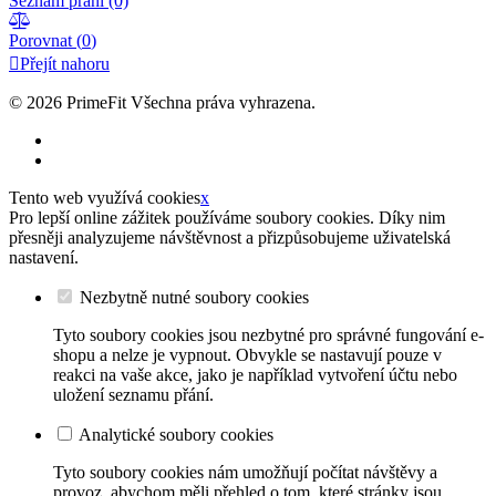
Seznam přání
(0)

Porovnat (
0
)

Přejít nahoru
© 2026
PrimeFit Všechna práva vyhrazena.
Tento web využívá cookies
x
Pro lepší online zážitek používáme soubory cookies. Díky nim
přesněji analyzujeme návštěvnost a přizpůsobujeme uživatelská
nastavení.
Nezbytně nutné soubory cookies
Tyto soubory cookies jsou nezbytné pro správné fungování e-
shopu a nelze je vypnout. Obvykle se nastavují pouze v
reakci na vaše akce, jako je například vytvoření účtu nebo
uložení seznamu přání.
Analytické soubory cookies
Tyto soubory cookies nám umožňují počítat návštěvy a
provoz, abychom měli přehled o tom, které stránky jsou