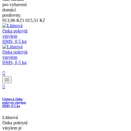
pro vybavení
domácí
posilovny.
913,96 Kč
1 015,51 Kč




Litinová činka
pokrytá vinylem
HMS, 0,5 kg
Litinová
činka pokrytá
vinylem je