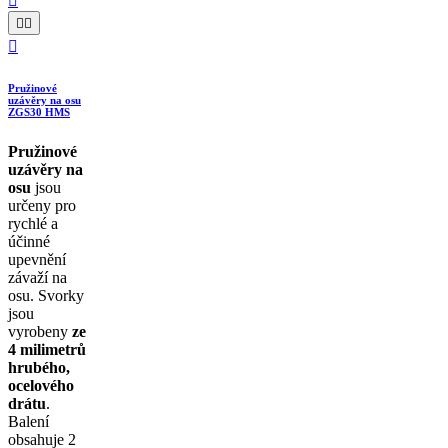




Pružinové
uzávěry na osu
ZGS30 HMS
Pružinové
uzávěry na
osu
jsou
určeny pro
rychlé a
účinné
upevnění
závaží na
osu. Svorky
jsou
vyrobeny
ze
4 milimetrů
hrubého,
ocelového
drátu
.
Balení
obsahuje 2