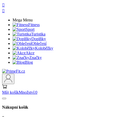


Mega Menu
Fitness
Sport
Turistika
Doplňky
Oblečení
Koloběžky
Akce
Značky
Blog
Můj košík
Množství:
0
Nákupní košík