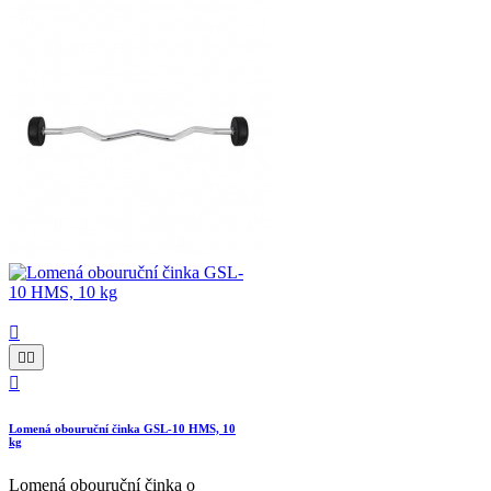




Lomená obouruční činka GSL-10 HMS, 10
kg
Lomená obouruční činka o