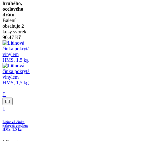
hrubého,
ocelového
drátu
.
Balení
obsahuje 2
kusy svorek.
90,47 Kč




Litinová činka
pokrytá vinylem
HMS, 1,5 kg