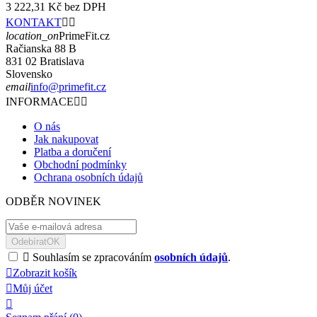
3 222,31 Kč
bez DPH
KONTAKT


location_on
PrimeFit.cz
Račianska 88 B
831 02 Bratislava
Slovensko
email
info@primefit.cz
INFORMACE


O nás
Jak nakupovat
Platba a doručení
Obchodní podmínky
Ochrana osobních údajů
ODBĚR NOVINEK
Odebírat
OK

Souhlasím se zpracováním
osobních údajů
.

Zobrazit košík

Můj účet
