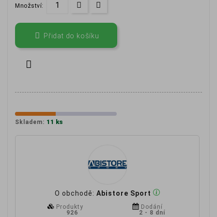
Množství:

Přidat do košíku

11 ks
Skladem:
O obchodě:
Abistore Sport
Produkty
Dodání
926
2 - 8 dní