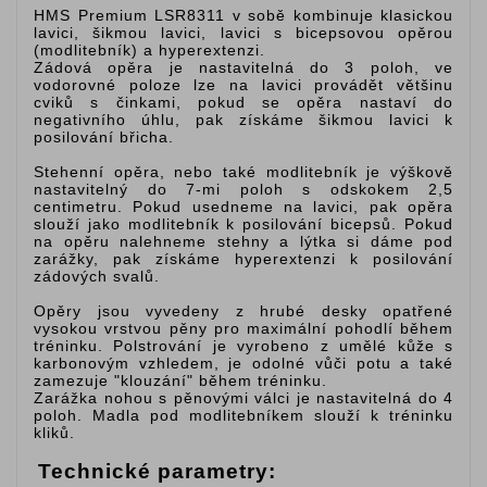
HMS Premium LSR8311 v sobě kombinuje klasickou
lavici, šikmou lavici, lavici s bicepsovou opěrou
(modlitebník) a hyperextenzi.
Zádová opěra je nastavitelná do 3 poloh, ve
vodorovné poloze lze na lavici provádět většinu
cviků s činkami, pokud se opěra nastaví do
negativního úhlu, pak získáme šikmou lavici k
posilování břicha.
Stehenní opěra, nebo také modlitebník je výškově
nastavitelný do 7-mi poloh s odskokem 2,5
centimetru. Pokud usedneme na lavici, pak opěra
slouží jako modlitebník k posilování bicepsů. Pokud
na opěru nalehneme stehny a lýtka si dáme pod
zarážky, pak získáme hyperextenzi k posilování
zádových svalů.
Opěry jsou vyvedeny z hrubé desky opatřené
vysokou vrstvou pěny pro maximální pohodlí během
tréninku. Polstrování je vyrobeno z umělé kůže s
karbonovým vzhledem, je odolné vůči potu a také
zamezuje "klouzání" během tréninku.
Zarážka nohou s pěnovými válci je nastavitelná do 4
poloh. Madla pod modlitebníkem slouží k tréninku
kliků.
Technické parametry: