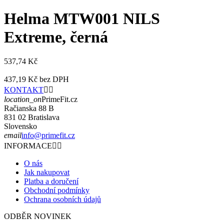
Helma MTW001 NILS
Extreme, černá
537,74 Kč
437,19 Kč
bez DPH
KONTAKT


location_on
PrimeFit.cz
Račianska 88 B
831 02 Bratislava
Slovensko
email
info@primefit.cz
INFORMACE


O nás
Jak nakupovat
Platba a doručení
Obchodní podmínky
Ochrana osobních údajů
ODBĚR NOVINEK