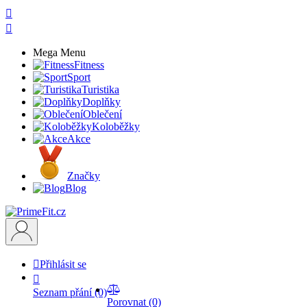


Mega Menu
Fitness
Sport
Turistika
Doplňky
Oblečení
Koloběžky
Akce
Značky
Blog

Přihlásit se


Seznam přání
(0)
Porovnat
(0)