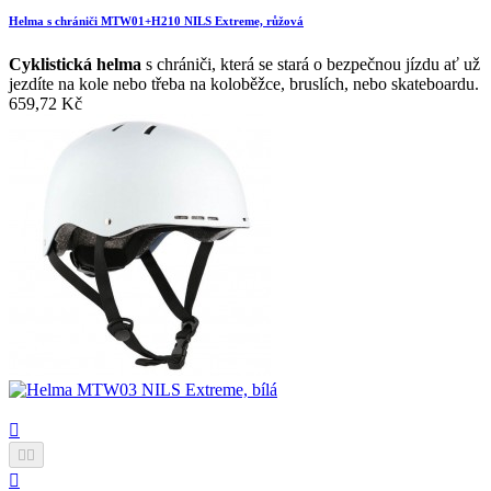
Helma s chrániči MTW01+H210 NILS Extreme, růžová
Cyklistická helma
s chrániči, která se stará o bezpečnou jízdu ať už
jezdíte na kole nebo třeba na koloběžce, bruslích, nebo skateboardu.
659,72 Kč



