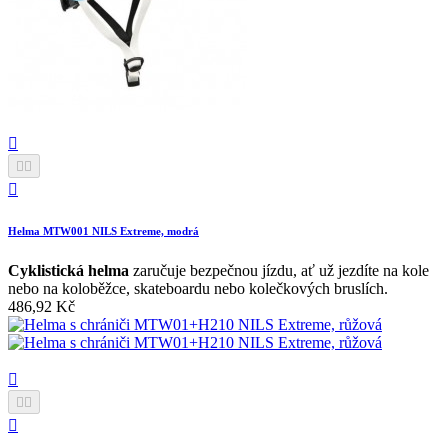




Helma MTW001 NILS Extreme, modrá
Cyklistická helma
zaručuje bezpečnou jízdu, ať už jezdíte na kole
nebo na koloběžce, skateboardu nebo kolečkových bruslích.
486,92 Kč



