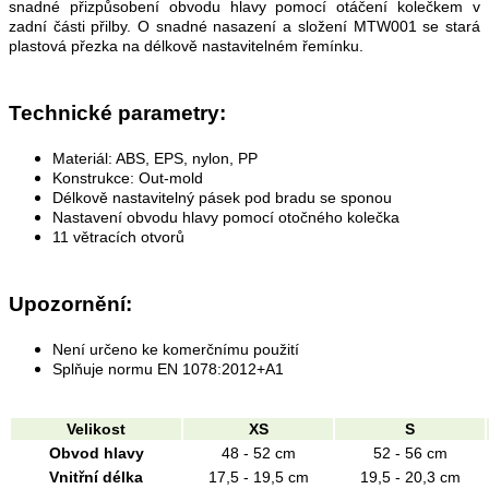
snadné přizpůsobení obvodu hlavy pomocí otáčení kolečkem v
zadní části přilby. O snadné nasazení a složení MTW001 se stará
plastová přezka na délkově nastavitelném řemínku.
Technické parametry:
Materiál: ABS, EPS, nylon, PP
Konstrukce: Out-mold
Délkově nastavitelný pásek pod bradu se sponou
Nastavení obvodu hlavy pomocí otočného kolečka
11 větracích otvorů
Upozornění:
Není určeno ke komerčnímu použití
Splňuje normu EN 1078:2012+A1
Velikost
XS
S
Obvod hlavy
48 - 52 cm
52 - 56 cm
Vnitřní délka
17,5 - 19,5 cm
19,5 - 20,3 cm