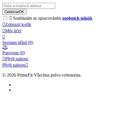
Odebírat
OK

Souhlasím se zpracováním
osobních údajů
.

Zobrazit košík

Můj účet

Seznam přání
(0)

Porovnat (
0
)

Přejít nahoru
Přejít nahoru

© 2026
PrimeFit Všechna práva vyhrazena.