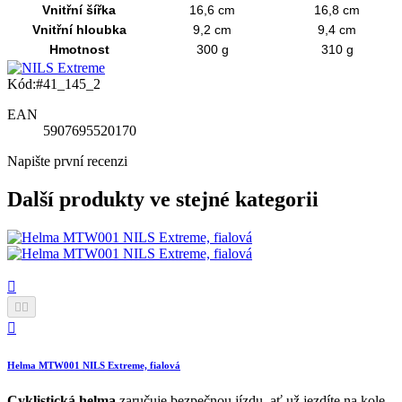
Vnitřní šířka
16,6 cm
16,8 cm
Vnitřní hloubka
9,2 cm
9,4 cm
Hmotnost
300 g
310 g
Kód:
#41_145_2
EAN
5907695520170
Napište první recenzi
Další produkty ve stejné kategorii




Helma MTW001 NILS Extreme, fialová
Cyklistická helma
zaručuje bezpečnou jízdu, ať už jezdíte na kole