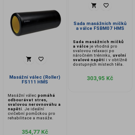


Sada masážních míčků
a válce FSBM07 HMS
Sada masážních míčků
a válce
je vhodná pro
svalovou relaxaci po
náročném tréninku,
uvolní


svalové napětí
i v obtížně
dostupných místech těla.
Masážní válec (Roller)
303,95 Kč
FS111 HMS
Masážní válec
pomáhá
odbourávat stres,
svalovou nerovnováhu a
napětí
. Je ideální
cvičební pomůckou pro
rehabilitace a masáže.
354,77 Kč