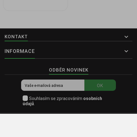

KONTAKT

INFORMACE
ODBĚR NOVINEK
OK
Souhlasím se zpracováním
osobních
údajů
.
© 2026
PrimeFit Všechna práva vyhrazena.