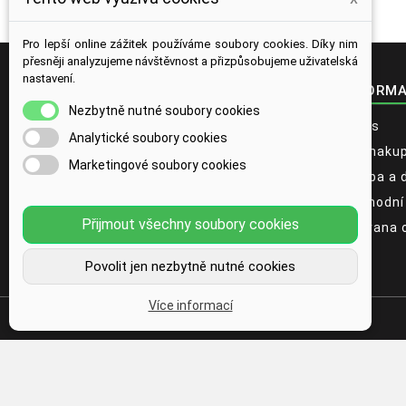
Pro lepší online zážitek používáme soubory cookies. Díky nim
přesněji analyzujeme návštěvnost a přizpůsobujeme uživatelská
nastavení.
KONTAKT
INFORM
Nezbytně nutné soubory cookies
location_on
PrimeFit.cz
O nás
Analytické soubory cookies
Račianska 88 B
Jak naku
831 02 Bratislava
Marketingové soubory cookies
Slovensko
Platba a 
info@primefit.cz
email
Obchodní
Přijmout všechny soubory cookies
Ochrana 
Povolit jen nezbytně nutné cookies
Více informací