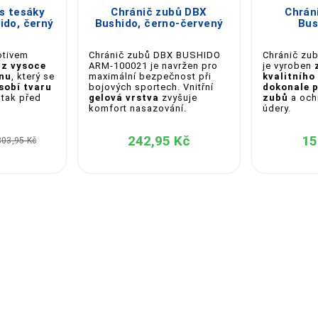
s tesáky
Chránič zubů DBX
Chrán
do, černý
Bushido, černo-červený
Bus
otivem
Chránič zubů DBX BUSHIDO
Chránič zu
n
z vysoce
ARM-100021 je navržen pro
je vyroben
onu
, který se
maximální bezpečnost při
kvalitního
sobí tvaru
bojových sportech. Vnitřní
dokonale p
 tak před
gelová vrstva
zvyšuje
zubů
a ochr
komfort nasazování.
údery.
242,95 Kč
15
303,95 Kč