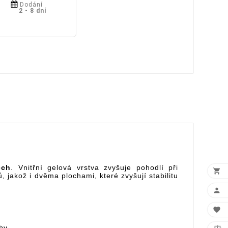
Dodání
2 - 8 dní
ech
. Vnitřní gelová vrstva zvyšuje pohodlí při

 jakož i dvěma plochami, které zvyšují stabilitu


by.