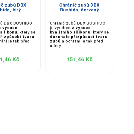
ič zubů DBX
Chránič zubů DBX
hido, čirý
Bushido, červený
bů DBX BUSHIDO
Chránič zubů DBX BUSHIDO
z vysoce
je vyroben
z vysoce
 silikonu
, který se
kvalitního silikonu
, který se
řizpůsobí tvaru
dokonale přizpůsobí tvaru
ání je tak před
zubů
a ochrání je tak před
údery.
1,46 Kč
151,46 Kč
C
10
Chrá
ARM-
maxi
bojo
gelov
komf