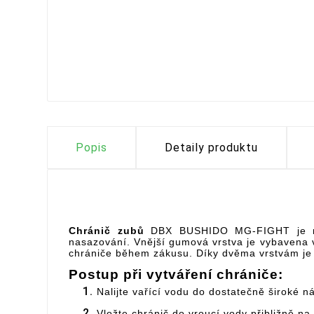
Popis
Detaily produktu
Chránič zubů
DBX BUSHIDO MG-FIGHT je 
nasazování. Vnější gumová vrstva je vybavena vz
chrániče během zákusu. Díky dvěma vrstvám je c
Postup při vytváření chrániče:
Nalijte vařící vodu do dostatečně široké n
Vložte chránič do vroucí vody přibližně na