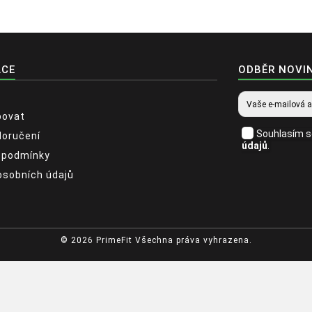
ACE
ODBĚR NOVI
povat
Souhlasím 
doručení
údajů
.
 podmínky
osobních údajů
© 2026
PrimeFit Všechna práva vyhrazena.