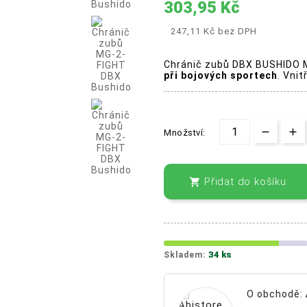
303,95 Kč
247,11 Kč
bez DPH
Chránič zubů DBX BUSHIDO 
při bojových sportech
. Vnit
Množství:
Přidat do košíku

34 ks
Skladem:
O obchodě: