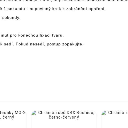
ně 1 sekundu - nepovinný krok k zabránění opaření.
3 sekundy.
inut pro konečnou fixaci tvaru.
jak sedí. Pokud nesedí, postup zopakujte.




