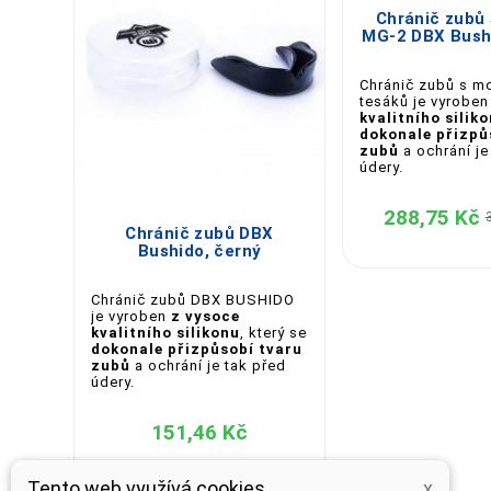
Chránič zubů 
MG-2 DBX Bushi
Chránič zubů s m
tesáků je vyrobe
kvalitního silik
dokonale přizpů
zubů
a ochrání je
údery.



288,75 Kč
Chránič zubů DBX
Bushido, černý
Chránič zubů DBX BUSHIDO
je vyroben
z vysoce
kvalitního silikonu
, který se
dokonale přizpůsobí tvaru
zubů
a ochrání je tak před
údery.
151,46 Kč
Tento web využívá cookies
x