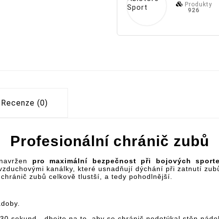
Produkty
926
Recenze (0)
Profesionální chránič zubů
navržen
pro maximální bezpečnost při bojových sport
duchovými kanálky, které usnadňují dýchání při zatnutí zubů,
hránič zubů celkově tlustší, a tedy pohodlnější.
ádoby.
 30 sekund - dbejte na to, aby se chránič nedotýkal stěn nádo