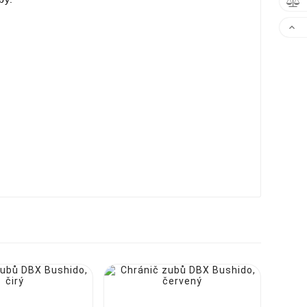






