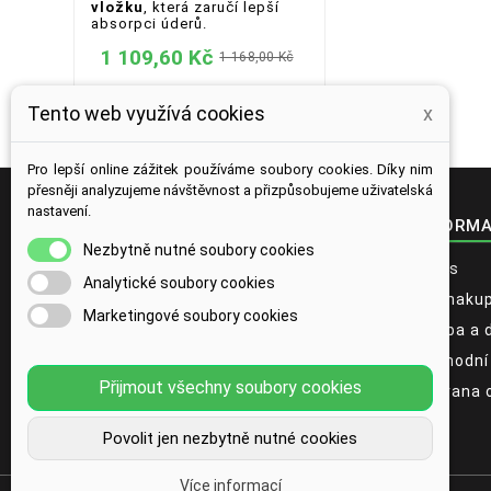
vložku
, která zaručí lepší
absorpci úderů.
1 109,60 Kč
1 168,00 Kč
Tento web využívá cookies
x
Pro lepší online zážitek používáme soubory cookies. Díky nim
přesněji analyzujeme návštěvnost a přizpůsobujeme uživatelská
nastavení.
KONTAKT
INFORM
Nezbytně nutné soubory cookies
location_on
PrimeFit.cz
O nás
Analytické soubory cookies
Račianska 88 B
Jak naku
831 02 Bratislava
Marketingové soubory cookies
Slovensko
Platba a 
email
info@primefit.cz
Obchodní
Přijmout všechny soubory cookies
Ochrana 
Povolit jen nezbytně nutné cookies
Více informací