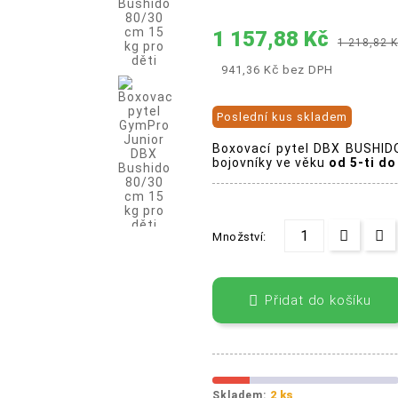
1 157,88 Kč
1 218,82 
941,36 Kč
bez DPH
Poslední kus skladem
Boxovací pytel DBX BUSHIDO
bojovníky ve věku
od 5-ti do
Množství:

Přidat do košíku
2 ks
Skladem: