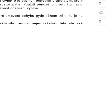
tel GymPro je vyplněn pěnovým granulátem, který

ostor pytle. Použití pěnového granulátu navíc
ožnost odebrání výplně.

Pro omezení pohybu pytle během tréninku je na

aktivního tréninku nejen vašeho dítěte, ale také