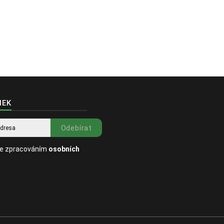
tréni
NEK
Odebírat
se zpracováním
osobních