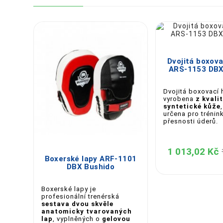


Dvojitá boxova
ARS-1153 DBX
Dvojitá boxovací 
vyrobena
z kvali
syntetické kůže
určena pro trénink
přesnosti úderů.



1 013,02 Kč
Boxerské lapy ARF-1101
DBX Bushido
Boxerské lapy je
profesionální trenérská
sestava dvou skvěle
anatomicky tvarovaných
lap
, vyplněných o
gelovou