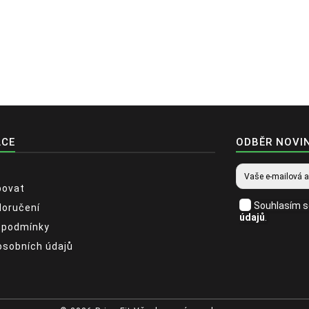
ACE
ODBĚR NOVI
povat
Souhlasím 
doručení
údajů
.
 podmínky
osobních údajů