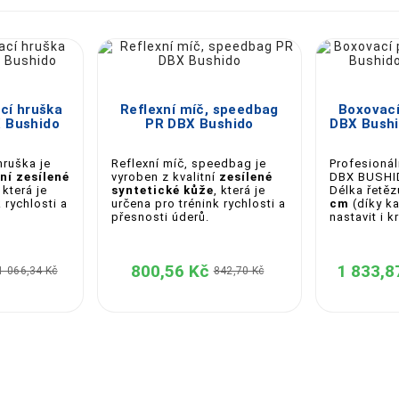





cí hruška
Reflexní míč, speedbag
Boxovací
 Bushido
PR DBX Bushido
DBX Bushi
hruška je
Reflexní míč, speedbag je
Profesionál
tní zesílené
vyroben z kvalitní
zesílené
DBX BUSH
, která je
syntetické kůže
, která je
Délka řetěz
 rychlosti a
určena pro trénink rychlosti a
cm
(díky ka
přesnosti úderů.
nastavit i k
800,56 Kč
1 833,8
1 066,34 Kč
842,70 Kč