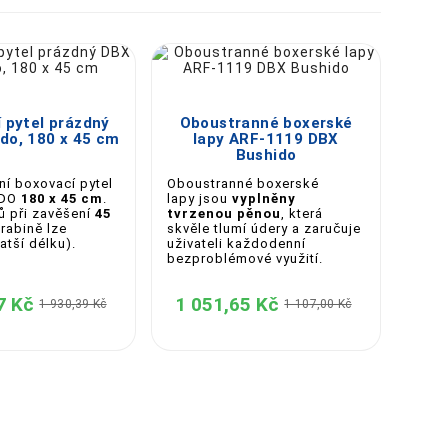





 pytel prázdný
Oboustranné boxerské
do, 180 x 45 cm
lapy ARF-1119 DBX
Bushido
ní boxovací pytel
Oboustranné boxerské
IDO
180 x 45 cm
.
lapy jsou
vyplněny
ů při zavěšení
45
tvrzenou pěnou
, která
rabině lze
skvěle tlumí údery a zaručuje
ratší délku).
uživateli každodenní
bezproblémové využití.
7 Kč
1 051,65 Kč
1 930,39 Kč
1 107,00 Kč
Ref
ARS
Refle
vyrob
Rexi
dlou
poško