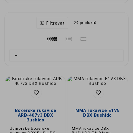
minimalizují riziko zranění při
úderech.
Správná technika
– rukavice
napomáhají správnému provedení
úderů a technik.

Filtrovat
29 produktů
Delší výdrž
– kvalitní materiály a šití
prodlužují životnost rukavic i při
intenzivním tréninku.
🥋
Typy rukavic na box a MMA

Boxerské rukavice
– určené pro
klasický box, trénink na pytli a
sparing. 🥊
MMA rukavice
– otevřené prsty pro
úchopy, ideální na grappling i údery. 🤼‍♂️
Tréninkové rukavice
– univerzální,
vhodné pro začátečníky i pokročilé.
Sparingové rukavice
– měkčí, s


větším polstrováním pro bezpečný
kontakt.
Rukavice na pytel
– speciálně
Boxerské rukavice
MMA rukavice E1V8
navržené pro práci s boxovacím
ARB-407v3 DBX
DBX Bushido
pytlem.
Bushido
🤔
Jak si vybrat správné rukavice?
Juniorské boxerské
MMA rukavice DBX
rukavice DBX BUSHIDO
BUSHIDO E1v8 jsou