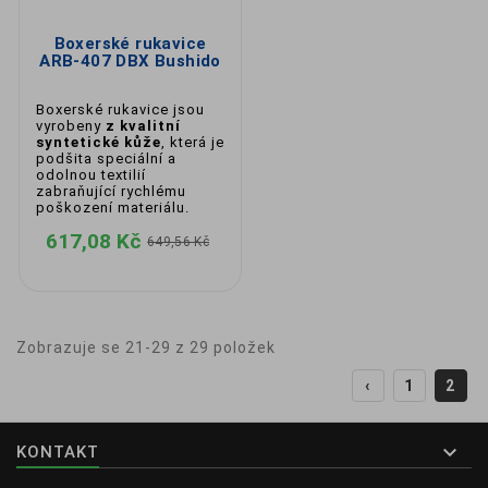
Boxerské rukavice
ARB-407 DBX Bushido
Boxerské rukavice jsou
vyrobeny
z kvalitní
syntetické kůže
, která je
podšita speciální a
odolnou textilií
zabraňující rychlému
poškození materiálu.
617,08 Kč
649,56 Kč
Zobrazuje se 21-29 z 29 položek
‹
1
2

KONTAKT