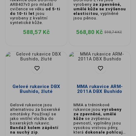
ARB407v3 pro mladší
vyrobeny
ze zpevněné,
Typ sportu
– box, MMA, kickbox nebo
cvičence ve věku
od 5-ti
umělé kůže se zvýšenou
fitness box?
do 10-ti let
jsou
elasticitou
, vyplněné
Velikost a hmotnost
– rukavice se
vyrobeny z kvalitní
jsou pěnou.
obvykle udávají v uncích (oz); vyberte
syntetické kůže.
podle typu tréninku a tělesné váhy.
Materiál
– pravá kůže pro
588,57 Kč
568,80 Kč
598,74 Kč
profesionály, syntetika pro
začátečníky nebo tréninkové
rukavice.
Zapínání
– suchý zip pro snadné
nasazování nebo šněrování pro
maximální fixaci.

🛒

Naše nabídka
Vyberte si z naší široké nabídky
Gelové rukavice DBX
boxerských a MMA rukavic
MMA rukavice ARM-
:
Bushido, žluté
2011A DBX Bushido
✅ Rukavice pro děti i dospělé
✅ Profesionální modely i cenově dostupné
Gelové rukavice jsou
MMA a tréninkové
varianty
alternativou za boxerské
rukavice jsou
vyrobeny
omotávky. Používají se
ze zpevněné, umělé
jako vnitřní vložka do
kůže
se zvýšenou
Chraňte své ruce – jsou vaším největším
boxerských rukavic.
pevností, vyplněny jsou
nástrojem v ringu i kleci! 💥🥊
Bandáž kolem zápěstí
vysokou vrstvou pěny,
na suchý zip
.
která
dokonale pohlcuje