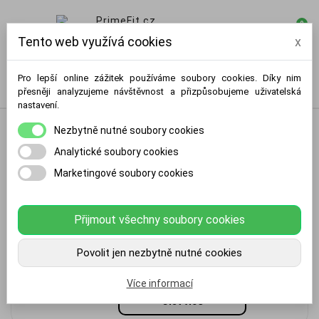
0

Tento web využívá cookies
x
Pro lepší online zážitek používáme soubory cookies. Díky nim
přesněji analyzujeme návštěvnost a přizpůsobujeme uživatelská
nastavení.
Nezbytně nutné soubory cookies
Analytické soubory cookies
Marketingové soubory cookies
Boxerské a MMA rukavice
Rukavice
jsou neodmyslitelnou součástí
každého boxerského i MMA tréninku.
Přijmout všechny soubory cookies
Poskytují ochranu nejen vašim rukám, ale i
soupeři a umožňují vám trénovat tvrdě, ale
bezpečně.
Povolit jen nezbytně nutné cookies
🛡️
Více informací
Proč jsou kvalitní rukavice důležité?
Číst více
Ochrana kloubů a zápěstí
–