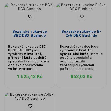
vašeho sparing partnera není nutné mít
údery až tak tvrdé jako například při zápase
kde se volí velikost menší (10oz.), jde přece
o trénink.


Jak jsme již zmiňovali 10oz. jsou určeny na
zápasy, menší výplň rovná se tvrdší rána, a
to už se v zápase počítá. 10oz rukavice
Boxerské rukavice
Boxerské rukavice B-
jsou využitelné i jako volba pro menší
BB2 DBX Bushido
2v6 DBX Bushido
bojovníky. Pro děti se rukavice vyrábějí od
6oz.
Boxerské rukavice DBX
Boxerské rukavice jsou
BUSHIDO BB2 jsou
vyrobeny
z kvalitní
vyrobeny
z kvalitní,
syntetické kůže
, která je
přírodní kůže
podšité
podšita speciální a
speciální tkaninou, která
odolnou textilií
odolává poškozením.
zabraňující rychlému
Wrist Protect
-
poškození materiálu.
dodatečná ochrana
Systém ventilace
1 625,43 Kč
863,03 Kč
zápěstí.
ActivClima
.
