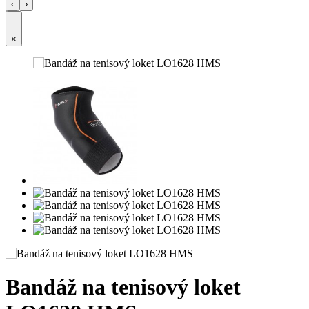
‹
›
×
Bandáž na tenisový loket