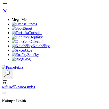


Mega Menu
Fitness
Sport
Turistika
Doplňky
Oblečení
Koloběžky
Akce
Značky
Blog
Můj košík
Množství:
0
Nákupní košík