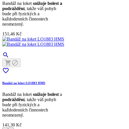
Bandáž na loket
snižuje bolest a
podráždění
, takže váš pohyb
bude při fyzických a
každodenních činnostech
neomezený.
151,46 Kč




Bandáž na loket LO1883 HMS
Bandáž na loket
snižuje bolest
a
podráždění
, takže váš pohyb
bude při fyzických a
každodenních činnostech
neomezený.
141,30 Kč