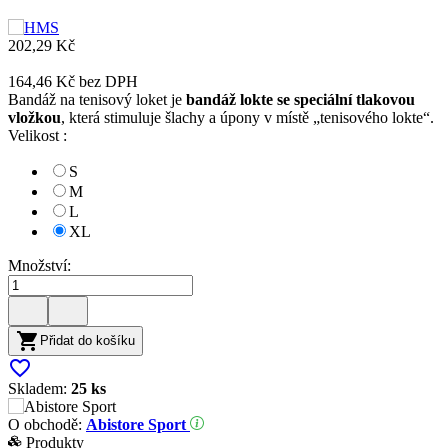
202,29 Kč
164,46 Kč
bez DPH
Bandáž na tenisový loket je
bandáž lokte se speciální tlakovou
vložkou
, která stimuluje šlachy a úpony v místě „tenisového lokte“.
Velikost :
S
M
L
XL
Množství:

Přidat do košíku

Skladem:
25 ks
O obchodě:
Abistore Sport
Produkty