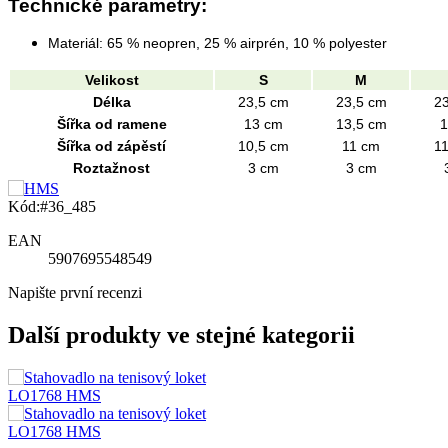
Technické parametry:
Materiál: 65 % neopren, 25 % airprén, 10 % polyester
Velikost
S
M
Délka
23,5 cm
23,5 cm
2
Šířka od ramene
13 cm
13,5 cm
1
Šířka od zápěstí
10,5 cm
11 cm
1
Roztažnost
3 cm
3 cm
Kód:
#36_485
EAN
5907695548549
Napište první recenzi
Další produkty ve stejné kategorii