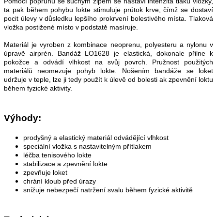
Pomocí popruhu se suchým zipem se nastaví intenzita tlaku vložky,
ta pak během pohybu lokte stimuluje průtok krve, čímž se dostaví
pocit úlevy v důsledku lepšího prokrvení bolestivého místa. Tlaková
vložka postižené místo v podstatě masíruje.
Materiál je vyroben z kombinace neoprenu, polyesteru a nylonu v
úpravě airprén. Bandáž LO1628 je elastická, dokonale přilne k
pokožce a odvádí vlhkost na svůj povrch. Pružnost použitých
materiálů neomezuje pohyb lokte. Nošením bandáže se loket
udržuje v teple, lze ji tedy použít k úlevě od bolesti ak zpevnění loktu
během fyzické aktivity.
Výhody:
prodyšný a elastický materiál odvádějící vlhkost
speciální vložka s nastavitelným přítlakem
léčba tenisového lokte
stabilizace a zpevnění lokte
zpevňuje loket
chrání kloub před úrazy
snižuje nebezpečí natržení svalu během fyzické aktivitě