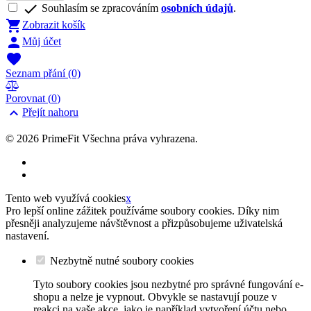

Souhlasím se zpracováním
osobních údajů
.

Zobrazit košík

Můj účet

Seznam přání
(0)

Porovnat (
0
)

Přejít nahoru
© 2026
PrimeFit Všechna práva vyhrazena.
Tento web využívá cookies
x
Pro lepší online zážitek používáme soubory cookies. Díky nim
přesněji analyzujeme návštěvnost a přizpůsobujeme uživatelská
nastavení.
Nezbytně nutné soubory cookies
Tyto soubory cookies jsou nezbytné pro správné fungování e-
shopu a nelze je vypnout. Obvykle se nastavují pouze v
reakci na vaše akce, jako je například vytvoření účtu nebo