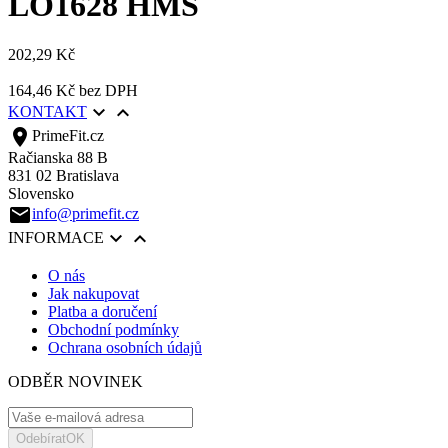
LO1628 HMS
202,29 Kč
164,46 Kč
bez DPH


KONTAKT
location_on
PrimeFit.cz
Račianska 88 B
831 02 Bratislava
Slovensko
email
info@primefit.cz


INFORMACE
O nás
Jak nakupovat
Platba a doručení
Obchodní podmínky
Ochrana osobních údajů
ODBĚR NOVINEK
Odebírat
OK