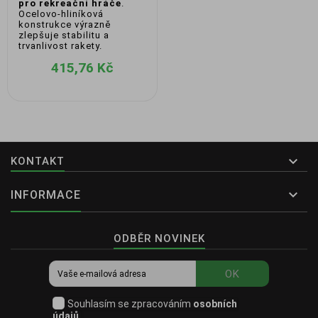
pro rekreační hráče
.
Ocelovo-hliníková
konstrukce výrazně
zlepšuje stabilitu a
trvanlivost rakety.
415,76 Kč

KONTAKT

INFORMACE
ODBĚR NOVINEK
OK
Souhlasím se zpracováním
osobních
údajů
.