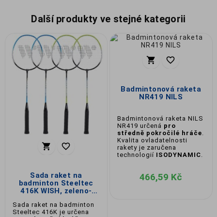
Další produkty ve stejné kategorii


Badmintonová raketa
NR419 NILS
Badmintonová raketa NILS
NR419 určená
pro
středně pokročilé hráče
.
Kvalita ovladatelnosti


rakety je zaručena
technologií
ISODYNAMIC
.
Sada raket na
466,59 Kč
badminton Steeltec
416K WISH, zeleno-
modrá
Sada raket na badminton
Steeltec 416K je určena